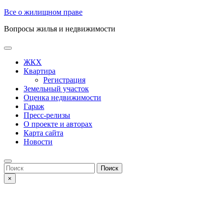
Skip
Все о жилищном праве
to
Вопросы жилья и недвижимости
content
Open
Button
ЖКХ
Квартира
Регистрация
Земельный участок
Оценка недвижимости
Гараж
Пресс-релизы
О проекте и авторах
Карта сайта
Новости
Close
Button
Search
for:
×