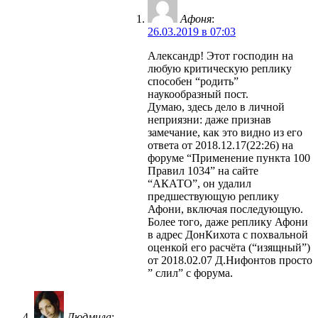
Афоня
:
26.03.2019 в 07:03
Александр! Этот господин на
любую критическую реплику
способен “родить”
наукообразный пост.
Думаю, здесь дело в личной
неприязни: даже признав
замечание, как это видно из его
ответа от 2018.12.17(22:26) на
форуме “Применение пункта 100
Правил 1034” на сайте
“АКАТО”, он удалил
предшествующую реплику
Афони, включая последующую.
Более того, даже реплику Афони
в адрес ДонКихота с похвальной
оценкой его расчёта (“изящный”)
от 2018.02.07 Д.Нифонтов просто
” слил” с форума.
Людмила
: