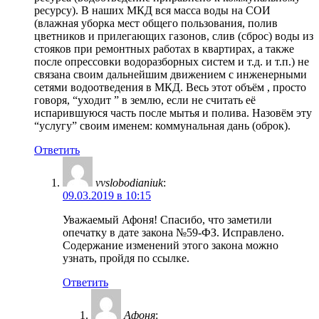
ресурсу). В наших МКД вся масса воды на СОИ
(влажная уборка мест общего пользования, полив
цветников и прилегающих газонов, слив (сброс) воды из
стояков при ремонтных работах в квартирах, а также
после опрессовки водоразборных систем и т.д. и т.п.) не
связана своим дальнейшим движением с инженерными
сетями водоотведения в МКД. Весь этот объём , просто
говоря, “уходит ” в землю, если не считать её
испарившуюся часть после мытья и полива. Назовём эту
“услугу” своим именем: коммунальная дань (оброк).
Ответить
vvslobodianiuk
:
09.03.2019 в 10:15
Уважаемый Афоня! Спасибо, что заметили
опечатку в дате закона №59-ФЗ. Исправлено.
Содержание изменений этого закона можно
узнать, пройдя по ссылке.
Ответить
Афоня
: