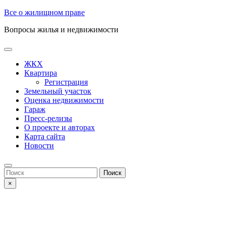
Skip
Все о жилищном праве
to
Вопросы жилья и недвижимости
content
Open
Button
ЖКХ
Квартира
Регистрация
Земельный участок
Оценка недвижимости
Гараж
Пресс-релизы
О проекте и авторах
Карта сайта
Новости
Close
Button
Search
for:
×