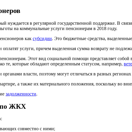
онеров
ый нуждается в регулярной государственной поддержке. В связ
ьготы на коммунальные услуги пенсионерам в 2018 году.
пенсионеров как
субсидии
. Это бюджетные средства, выделенные
и оплатят услуги, причем выделенная сумма возврату не подлежи
 пенсионерам. Этот вид социальной помощи представляет собой 
лько те, которые обладают определенным статусом, например,
вет
 органами власти, поэтому могут отличаться в разных регионах
вартире, а также их материального положения, поскольку во вн
вие
задолженности
.
 по ЖКХ
:
ивающих совместно с ними;