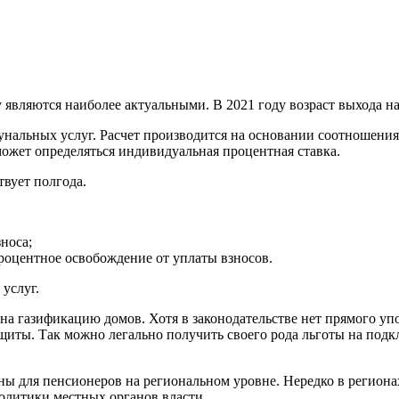
являются наиболее актуальными. В 2021 году возраст выхода на 
нальных услуг. Расчет производится на основании соотношения
может определяться индивидуальная процентная ставка.
твует полгода.
носа;
роцентное освобождение от уплаты взносов.
услуг.
на газификацию домов. Хотя в законодательстве нет прямого уп
иты. Так можно легально получить своего рода льготы на подкл
ы для пенсионеров на региональном уровне. Нередко в регионах
политики местных органов власти.