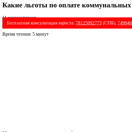
Какие льготы по оплате коммунальных
11 комментариев
Бесплатная консультация юриста:
78125092773
(СПБ),
749940
Время чтения:
5
минут