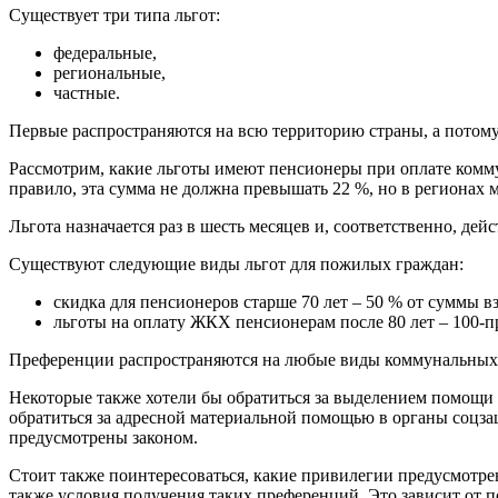
Существует три типа льгот:
федеральные,
региональные,
частные.
Первые распространяются на всю территорию страны, а потому 
Рассмотрим, какие льготы имеют пенсионеры при оплате комму
правило, эта сумма не должна превышать 22 %, но в регионах 
Льгота назначается раз в шесть месяцев и, соответственно, дейс
Существуют следующие виды льгот для пожилых граждан:
скидка для пенсионеров старше 70 лет – 50 % от суммы вз
льготы на оплату ЖКХ пенсионерам после 80 лет – 100-п
Преференции распространяются на любые виды коммунальных 
Некоторые также хотели бы обратиться за выделением помощи 
обратиться за адресной материальной помощью в органы соцзащ
предусмотрены законом.
Стоит также поинтересоваться, какие привилегии предусмотрен
также условия получения таких преференций. Это зависит от 