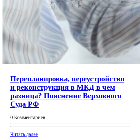
Перепланировка, переустройство
и реконструкция в МКД в чем
разница? Пояснение Верховного
Перепланировка,
Суда РФ
переустройство
0 Комментариев
и
реконструкция
Читать
Читать далее
в
далее