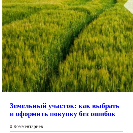
Земельный участок: как выбрать
Земе
и оформить покупку без ошибок
участ
0 Комментариев
как