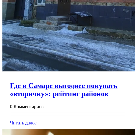
Где в Самаре выгоднее покупать
Где
«вторичку»: рейтинг районов
в
0 Комментариев
Самаре
выгодне
Читать
Читать далее
покупат
далее
«вторич