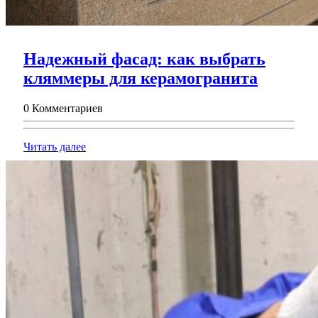
Надежный фасад: как выбрать
Надеж
кляммеры для керамогранита
фасад:
0 Комментариев
как
выбрат
Читать
Читать далее
клямм
далее
для
керамо