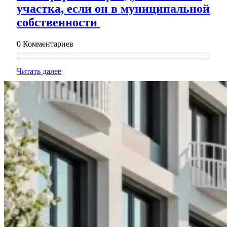
участка, если он в муниципальной
Как
собственности
оформить
0 Комментариев
аренду
земельного
Читать
Читать далее
участка,
далее
если
он
в
муниципальной
собственности