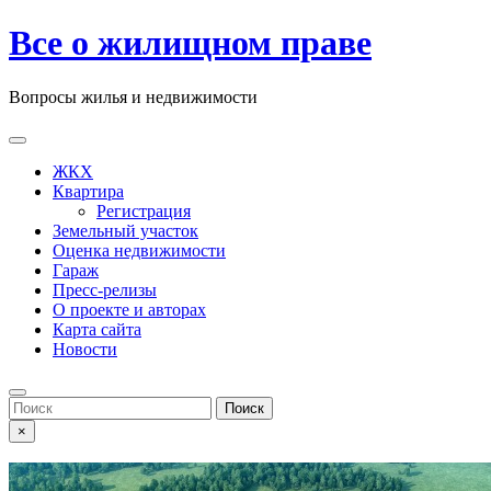
Skip
Все о жилищном праве
to
content
Вопросы жилья и недвижимости
Open
Button
ЖКХ
Квартира
Регистрация
Земельный участок
Оценка недвижимости
Гараж
Пресс-релизы
О проекте и авторах
Карта сайта
Новости
Close
Button
Search
for:
×