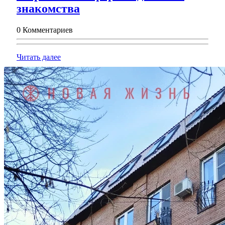
Электронная
знакомства
визитка:
0 Комментариев
современный
формат
Читать
Читать далее
делового
далее
знакомства