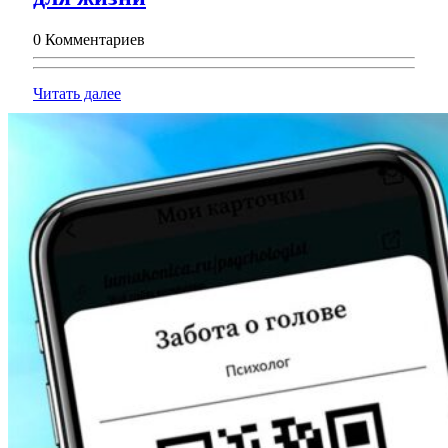
—
0 Комментариев
застройщик,
который
Читать
Читать далее
создаёт
далее
современные
квартиры
для
жизни