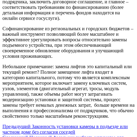
подрядчика, заключить договорное соглашение, и главное –
соответствовать требованиям по финансированию (более
детальная информация и перечень фондов находится на
онлайн сервисе госуслуги).
Софинансирование из региональных и городских бюджетов –
важный инструмент позволяющий более масштабнее и
эффективнее урегулировать вопросы относительно замены
подъемного устройства, при этом обеспечивающий
своевременное обновление оборудования и улучшающий
условия проживающих.
Небольшое примечание:
замена лифтов это капитальный или
текущий ремонт
? Полное замещение лифта входит в
категорию капитального, потому что является комплексным
мероприятием, которое включает замену ключевых систем,
узлов, элементов (двигательный агрегат, тросы, модуль
управления), также объемы работ могут затрагивать
модернизацию установки и защитной системы, процесс
замены требует немалых денежных затрат, больше времени на
выполнения и профессионализма от подрядчиков, что обычно
свойственно только масштабным реконструкциям.
Навигация
Предыдущий
Предыдущий
Законность установки камеры в подъезде или
частном доме без согласия соседей
по