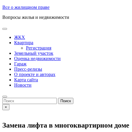
Skip
Все о жилищном праве
to
Вопросы жилья и недвижимости
content
Open
Button
ЖКХ
Квартира
Регистрация
Земельный участок
Оценка недвижимости
Гараж
Пресс-релизы
О проекте и авторах
Карта сайта
Новости
Close
Button
Search
for:
×
Замена лифта в многоквартирном доме