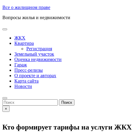
Skip
Все о жилищном праве
to
Вопросы жилья и недвижимости
content
Open
Button
ЖКХ
Квартира
Регистрация
Земельный участок
Оценка недвижимости
Гараж
Пресс-релизы
О проекте и авторах
Карта сайта
Новости
Close
Button
Search
for:
×
Кто формирует тарифы на услуги ЖКХ