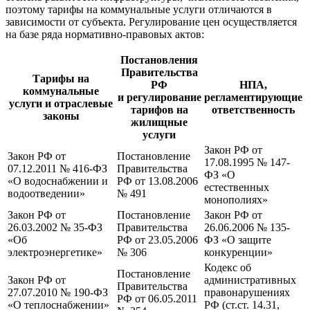
поэтому тарифы на коммунальные услуги отличаются в
зависимости от субъекта. Регулирование цен осуществляется
на базе ряда нормативно-правовых актов:
Постановления
Правительства
Тарифы на
РФ
НПА,
коммунальные
и регулирование
регламентирующие
услуги и отраслевые
тарифов на
ответственность
законы
жилищные
услуги
Закон РФ от
Закон РФ от
Постановление
17.08.1995 № 147-
07.12.2011 № 416-ФЗ
Правительства
ФЗ «О
«О водоснабжении и
РФ от 13.08.2006
естественных
водоотведении»
№ 491
монополиях»
Закон РФ от
Постановление
Закон РФ от
26.03.2002 № 35-ФЗ
Правительства
26.06.2006 № 135-
«Об
РФ от 23.05.2006
ФЗ «О защите
электроэнергетике»
№ 306
конкуренции»
Кодекс об
Постановление
Закон РФ от
административных
Правительства
27.07.2010 № 190-ФЗ
правонарушениях
РФ от 06.05.2011
«О теплоснабжении»
РФ (ст.ст. 14.31,