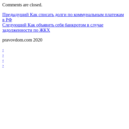
Comments are closed.
Навигация
Предыдущий
Предыдущий
Как списать долги по коммунальным платежам
в РФ
по
Следующий
Следующий
Как объявить себя банкротом в случае
записям
задолженности по ЖКХ
pravovdom.com 2020
Scroll
Навигация
‹
Up
›
по
Навигация
‹
записям
›
по
записям