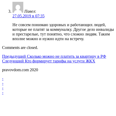
Павел
:
27.05.2019 в 07:35
Не совсем понимаю здоровых и работающих людей,
которые не платят за коммуналку. Другое дело инвалиды
и престарелые, тут понятно, что сложно людям. Таким
вполне можно и нужно идти на встречу.
Comments are closed.
Навигация
Предыдущий
Предыдущий
Сколько можно не платить за квартиру в РФ
Следующий
Следующий
Кто формирует тарифы на услуги ЖКХ
по
pravovdom.com 2020
записям
Scroll
Навигация
‹
Up
›
по
Навигация
‹
записям
›
по
записям