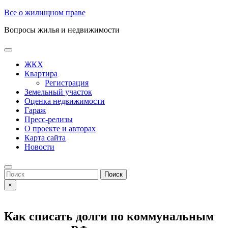
Skip
Все о жилищном праве
to
Вопросы жилья и недвижимости
content
Open
Button
ЖКХ
Квартира
Регистрация
Земельный участок
Оценка недвижимости
Гараж
Пресс-релизы
О проекте и авторах
Карта сайта
Новости
Close
Button
Search
for:
×
Как списать долги по коммунальным