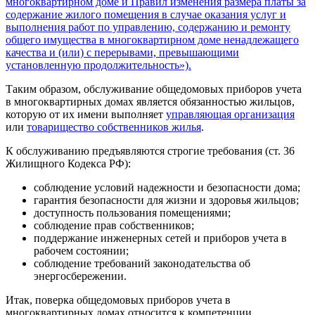
многоквартирном доме и Правил изменения размера платы за
содержание жилого помещения в случае оказания услуг и
выполнения работ по управлению, содержанию и ремонту
общего имущества в многоквартирном доме ненадлежащего
качества и (или) с перерывами, превышающими
установленную продолжительность»).
Таким образом, обслуживание общедомовых приборов учета
в многоквартирных домах является обязанностью жильцов,
которую от их имени выполняет
управляющая организация
или
товарищество собственников жилья
.
К обслуживанию предъявляются строгие требования (ст. 36
Жилищного Кодекса РФ):
соблюдение условий надежности и безопасности дома;
гарантия безопасности для жизни и здоровья жильцов;
доступность пользования помещениями;
соблюдение прав собственников;
поддержание инженерных сетей и приборов учета в
рабочем состоянии;
соблюдение требований законодательства об
энергосбережении.
Итак, поверка общедомовых приборов учета в
многоквартирных домах относится к компетенции