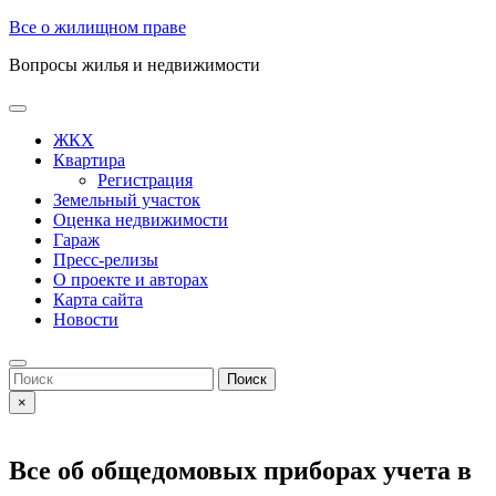
Skip
Все о жилищном праве
to
Вопросы жилья и недвижимости
content
Open
Button
ЖКХ
Квартира
Регистрация
Земельный участок
Оценка недвижимости
Гараж
Пресс-релизы
О проекте и авторах
Карта сайта
Новости
Close
Button
Search
for:
×
Все об общедомовых приборах учета в