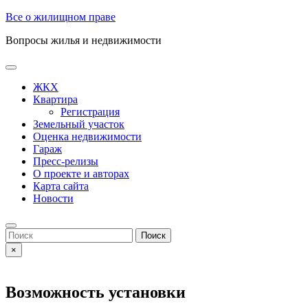
Skip
Все о жилищном праве
to
Вопросы жилья и недвижимости
content
Open
Button
ЖКХ
Квартира
Регистрация
Земельный участок
Оценка недвижимости
Гараж
Пресс-релизы
О проекте и авторах
Карта сайта
Новости
Close
Button
Search
for:
×
Возможность установки