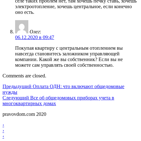
селе таких проблем нет, там хочешь печку ставь, хочешь
электроотопление, хочешь центральное, если конечно
оно есть.
Олег
:
06.12.2020 в 09:47
Покупая квартиру с центральным отоплением вы
навсегда становитесь заложником управляющей
компании. Какой же вы собственник? Если вы не
можете сам управлять своей собственностью.
Comments are closed.
Навигация
Предыдущий
Предыдущий
Оплата ОДН: что включают общедомовые
нужды
по
Следующий
Следующий
Все об общедомовых приборах учета в
записям
многоквартирных домах
pravovdom.com 2020
Scroll
Навигация
‹
Up
›
по
Навигация
‹