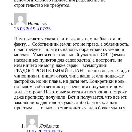
строительство не требуется.
Наталья
:
25.03.2019 в 07:25
Нам пытаются сказать, что законы нам на благо. а по
факту… Собственник земли это не право. а обязанность.
с нас требуется платить налоги. обрабатывать землю и
молчать. У меня есть земельный участок в СНТ (земли
населенных пунктов для садоводства) а построить на
нем ничего не могу, даже сарай – всемогущий
ГРАДОСТРОИТЕЛЬНЫЙ ПЛАН – не позволяет . Сидят
чиновники и пишут отказ, типа ваши земли подлежат
застройке, но ни плана, ни даты нет. Конкретики ноль ,
но рядом. собственники разрешения получают и дома
жилые строят. Некоторые коттеджи построили и строят,
даже прописку получили. Вот и получается. что все эти
законы либо для толстосумов, либо блатных. а нам
простым … только в земле копаться. да в бочке мыться.
Людмила
:
21.07.2020 в 08:02