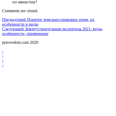
по амнистии?
Comments are closed.
Навигация
Предыдущий
Предыдущий
Понятие земельно-правовых норм, их
особенности и виды
по
Следующий
Следующий
Землеустроительная экспертиза 2021: виды,
записям
особенности, применение
pravovdom.com 2020
Scroll
Навигация
‹
Up
›
по
Навигация
‹
записям
›
по
записям