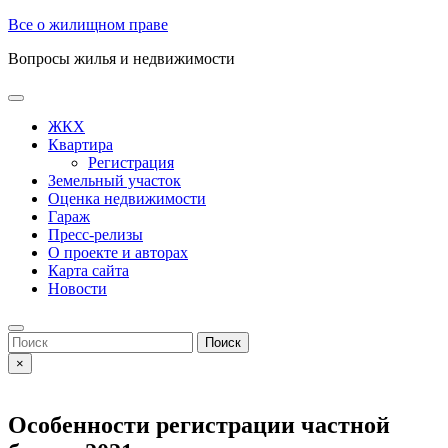
Skip
Все о жилищном праве
to
Вопросы жилья и недвижимости
content
Open
Button
ЖКХ
Квартира
Регистрация
Земельный участок
Оценка недвижимости
Гараж
Пресс-релизы
О проекте и авторах
Карта сайта
Новости
Close
Button
Search
for:
×
Особенности регистрации частной