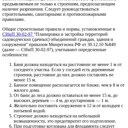
предъявляемым не только к строениям, предполагающим
наличие разрешения. Следует руководствоваться
строительными, санитарными и противопожарными
правилами.
Общие строительные правила и нормы, установленные в
СНиП 30-02-97
“Планировка и застройка территорий
садоводческих (дачных) объединений граждан, здания и
сооружения” приказом Минрегиона РФ от 30.12.10 №849
(далее — СНиП 30-02-97), учитывают определенные
особенности:
Баня должна находиться на расстоянии не менее 1 м от
соседнего участка. Если у соседей есть деревянные
строения, расстояние до них должно составлять не
менее 15 м.
Банное помещение располагается не ближе, чем в 8 м от
жилого дома.
От бани до леса должно оставаться не менее 15 м, до
высоких деревьев — 4 м, до кустарников — 1 м.
Желательно поставить сооружение в 12 м от колодцев с
питьевой водой.
Строение должно находиться на небольшой
возвышенности, это предотвратит его подтопление.
При подготовке котлована для фундамента следует