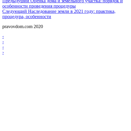
Навигация
Предыдущий
Предыдущий
Оценка дома и земельного участка: порядок и
особенности проведения процедуры
по
Следующий
Следующий
Наследование земли в 2021 году: практика,
записям
процедура, особенности
pravovdom.com 2020
Scroll
Навигация
‹
Up
›
по
Навигация
‹
записям
›
по
записям