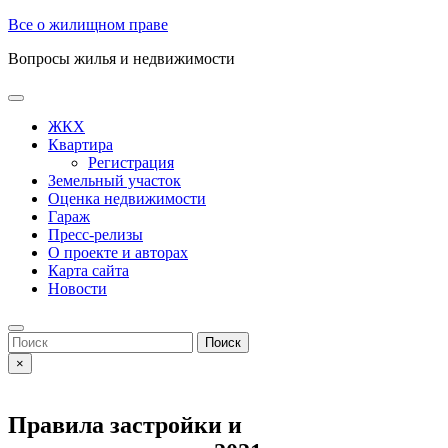
Skip
Все о жилищном праве
to
Вопросы жилья и недвижимости
content
Open
Button
ЖКХ
Квартира
Регистрация
Земельный участок
Оценка недвижимости
Гараж
Пресс-релизы
О проекте и авторах
Карта сайта
Новости
Close
Button
Search
for:
×
Правила застройки и