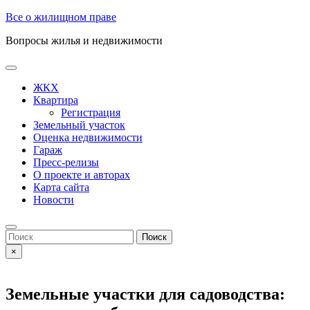
Skip
Все о жилищном праве
to
Вопросы жилья и недвижимости
content
Open
Button
ЖКХ
Квартира
Регистрация
Земельный участок
Оценка недвижимости
Гараж
Пресс-релизы
О проекте и авторах
Карта сайта
Новости
Close
Button
Search
for:
×
Земельные участки для садоводства: