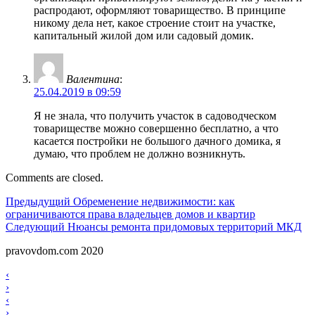
распродают, оформляют товарищество. В принципе
никому дела нет, какое строение стоит на участке,
капитальный жилой дом или садовый домик.
Валентина
:
25.04.2019 в 09:59
Я не знала, что получить участок в садоводческом
товариществе можно совершенно бесплатно, а что
касается постройки не большого дачного домика, я
думаю, что проблем не должно возникнуть.
Comments are closed.
Навигация
Предыдущий
Предыдущий
Обременение недвижимости: как
ограничиваются права владельцев домов и квартир
по
Следующий
Следующий
Нюансы ремонта придомовых территорий МКД
записям
pravovdom.com 2020
Scroll
Навигация
‹
Up
›
по
Навигация
‹
›