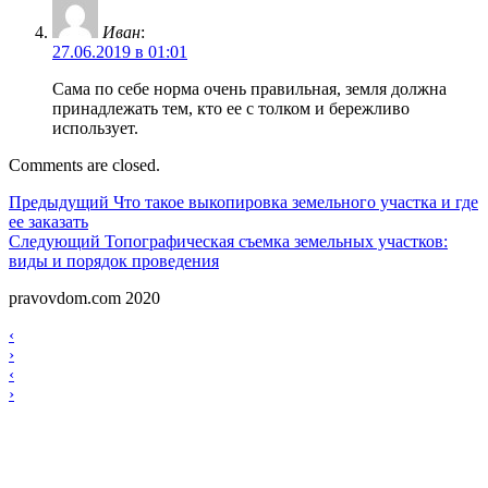
Иван
:
27.06.2019 в 01:01
Сама по себе норма очень правильная, земля должна
принадлежать тем, кто ее с толком и бережливо
использует.
Comments are closed.
Навигация
Предыдущий
Предыдущий
Что такое выкопировка земельного участка и где
ее заказать
по
Следующий
Следующий
Топографическая съемка земельных участков:
записям
виды и порядок проведения
pravovdom.com 2020
Scroll
Навигация
‹
Up
›
по
Навигация
‹
записям
›
по
записям