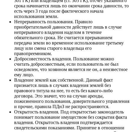
301 ГК) или владельцем (ст. 305 ГК), отсчет указанного
срока начинается лишь по окончании срока давности, то
есть через 3 года после фактического начала
использования земли.
Непрерывность пользования. Правило
приобретательной давности действует лишь в случае
непрерывного владения наделом в течение
обязательного срока. Не считается прерыванием
передача земли во временное использование третьему
лицу или смена старого владельца его
правопреемником.
Добросовестность владения. Пользование можно
считать добросовестным, если пользователь не был
осведомлен, что хозяином является не он, а неизвестное
ему лицо.
Владение землей как собственной. Данный факт
признается лишь в случаях владения землей без
правового титула на нее, то есть без какого-либо
договора. Это значит, что на случаи аренды,
пожизненного пользования, доверительного управления
и прочие, правила ПДнЗ не распространяются.
Открытость владения. Под открытостью законодатель
понимает пользование имуществом без сокрытия факта
владения. Открытость владения подтверждается
свидетельскими показаниями. Принятие в отношении