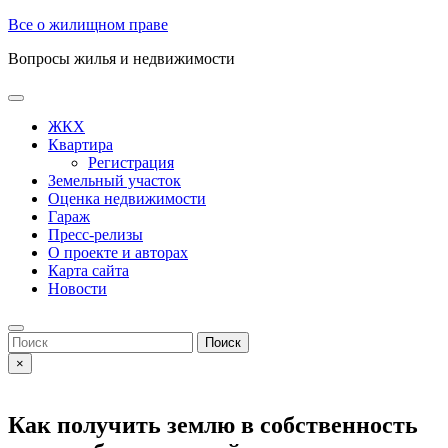
Skip
Все о жилищном праве
to
Вопросы жилья и недвижимости
content
Open
Button
ЖКХ
Квартира
Регистрация
Земельный участок
Оценка недвижимости
Гараж
Пресс-релизы
О проекте и авторах
Карта сайта
Новости
Close
Button
Search
for:
×
Как получить землю в собственность