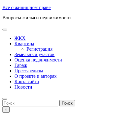
Skip
Все о жилищном праве
to
Вопросы жилья и недвижимости
content
Open
Button
ЖКХ
Квартира
Регистрация
Земельный участок
Оценка недвижимости
Гараж
Пресс-релизы
О проекте и авторах
Карта сайта
Новости
Close
Button
Search
for:
×