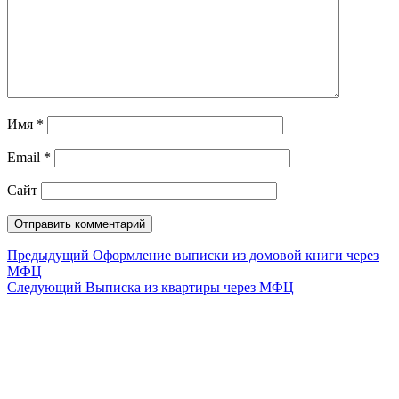
Имя
*
Email
*
Сайт
Навигация
Предыдущий
Предыдущий
Оформление выписки из домовой книги через
МФЦ
по
Следующий
Следующий
Выписка из квартиры через МФЦ
записям