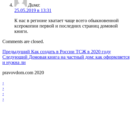
Дима
:
25.05.2019 в 13:31
К нас в регионе хватает чаще всего обыкновенной
ксерокопии первой и последних страниц домовой
книги.
Comments are closed.
Навигация
Предыдущий
Предыдущий
Как создать в России ТСЖ в 2020 году
Следующий
Следующий
Домовая книга на частный дом: как оформляется
по
и нужна ли
записям
pravovdom.com 2020
Scroll
Навигация
‹
Up
›
по
Навигация
‹
записям
›
по
записям