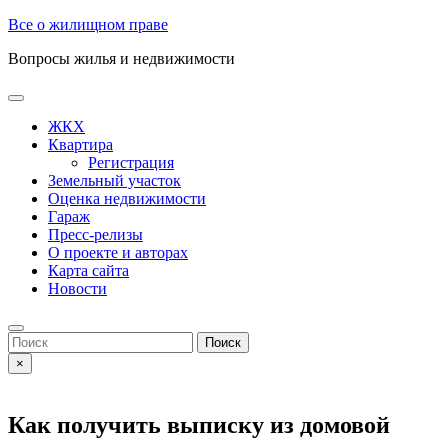
Skip
Все о жилищном праве
to
Вопросы жилья и недвижимости
content
Open
Button
ЖКХ
Квартира
Регистрация
Земельный участок
Оценка недвижимости
Гараж
Пресс-релизы
О проекте и авторах
Карта сайта
Новости
Close
Button
Search
for:
×
Как получить выписку из домовой