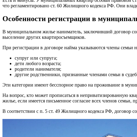
Есть и минусы. У муниципальных квартир особый правовой ста
что регламентировано ст. 60 Жилищного кодекса РФ. Они владе
Особенности регистрации в муниципал
В муниципальном жилье наниматель, заключивший договор соци
выселение других квартиросъемщиков.
При регистрации в договоре найма указываются члены семьи 
супруг или супруга;
дети любого возраста;
родители нанимателя;
другие родственники, признанные членами семьи в судеб
Эти категории имеют бесспорное право на проживание в муниц
На вопрос, кто может прописаться в неприватизированную ква
жилье, если имеется письменное согласие всех членов семьи,
В соответствии с п. 5 ст. 49 Жилищного кодекса РФ, договор с