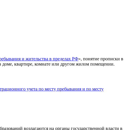
ребывания и жительства в пределах РФ
», понятие прописки в
 в доме, квартире, комнате или другом жилом помещении.
трационного учета по месту пребывания и по месту
разований возлагаются на органы государственной власти в