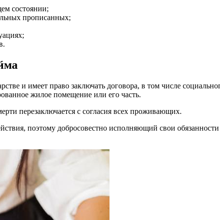
щем состоянии;
тальных прописанных;
уациях;
в.
айма
рстве и имеет право заключать договора, в том числе социальн
ированное жилое помещение или его часть.
смерти перезаключается с согласия всех проживающих.
ействия, поэтому добросовестно исполняющий свои обязанност