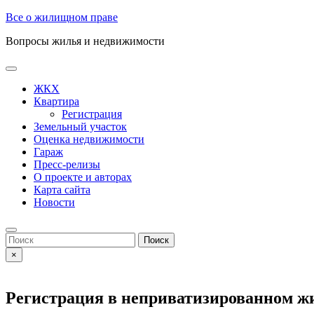
Skip
Все о жилищном праве
to
Вопросы жилья и недвижимости
content
Open
Button
ЖКХ
Квартира
Регистрация
Земельный участок
Оценка недвижимости
Гараж
Пресс-релизы
О проекте и авторах
Карта сайта
Новости
Close
Button
Search
for:
×
Регистрация в неприватизированном ж