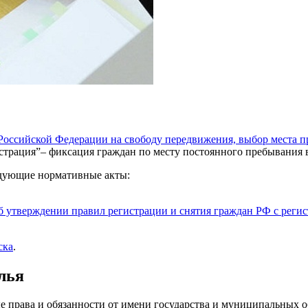
Российской Федерации на свободу передвижения, выбор места п
гистрация”– фиксация граждан по месту постоянного пребывания
едующие нормативные акты:
б утверждении правил регистрации и снятия граждан РФ с регис
ска
.
лья
права и обязанности от имени государства и муниципальных об