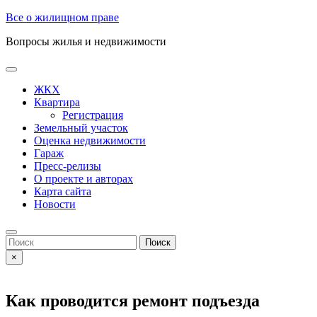
Skip
Все о жилищном праве
to
Вопросы жилья и недвижимости
content
Open
Button
ЖКХ
Квартира
Регистрация
Земельный участок
Оценка недвижимости
Гараж
Пресс-релизы
О проекте и авторах
Карта сайта
Новости
Close
Button
Search
for:
×
Как проводится ремонт подъезда