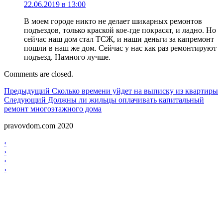
22.06.2019 в 13:00
В моем городе никто не делает шикарных ремонтов
подъездов, только краской кое-где покрасят, и ладно. Но
сейчас наш дом стал ТСЖ, и наши деньги за капремонт
пошли в наш же дом. Сейчас у нас как раз ремонтируют
подъезд. Намного лучше.
Comments are closed.
Навигация
Предыдущий
Предыдущий
Сколько времени уйдет на выписку из квартиры
Следующий
Следующий
Должны ли жильцы оплачивать капитальный
по
ремонт многоэтажного дома
записям
pravovdom.com 2020
Scroll
Навигация
‹
Up
›
по
Навигация
‹
записям
›
по
записям