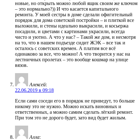
новые, но открыть можно любой ящик своим же ключом
– это нормально?)) И что касается капитального
ремонта. У моей сестры в доме сделали офигительный
порядок для дома советской постройки – и плиткой все
выложили, и стены идеально выкрасили, и косьержа
посадили, и цветами с картинами украсили, всегда
чисто и уютно. А что у нас? – Такой же дом, и несмотря
на то, что в нашем подъезде сидит ЖЭК – все так и
осталось с советских времен. А платим все всё
одинаково за все, что можно! А что творится у нас на
лестничных пролетах – это вообще кошмар на улице
вязов.
Алексей
:
22.06.2019 в 09:18
Если сами соседи его в порядок не приведут, то больше
никому это не нужно. Можно искать виновных и
ответственных, а можно самим сделать лёгкий ремонт.
При том это не дорого будет, зато вид будет жилым.
Алла
: