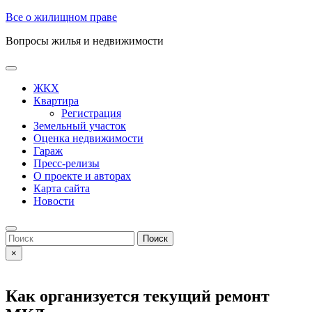
Skip
Все о жилищном праве
to
Вопросы жилья и недвижимости
content
Open
Button
ЖКХ
Квартира
Регистрация
Земельный участок
Оценка недвижимости
Гараж
Пресс-релизы
О проекте и авторах
Карта сайта
Новости
Close
Button
Search
for:
×
Как организуется текущий ремонт