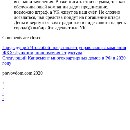
все наши заявления. В гжи писать стоит с умом, так как
обслуживающей компании дадут предписание,
возможно штраф, а УК живут за наш счёт. Не сложно
догадаться, чьи средства пойдут на погашение штафа.
Деньги вернуться вам с радостью в виде салюта на день
города))) выбирайте адекватные УК
Comments are closed.
Навигация
Предыдущий
Предыдущий
Что собой представляет управляющая компания
ЖКХ: функции, полномочия, структура
по
Следующий
Следующий
Капремонт многоквартирных домов в РФ в 2020
записям
году
pravovdom.com 2020
Scroll
Навигация
‹
Up
›
по
Навигация
‹
записям
›
по
записям