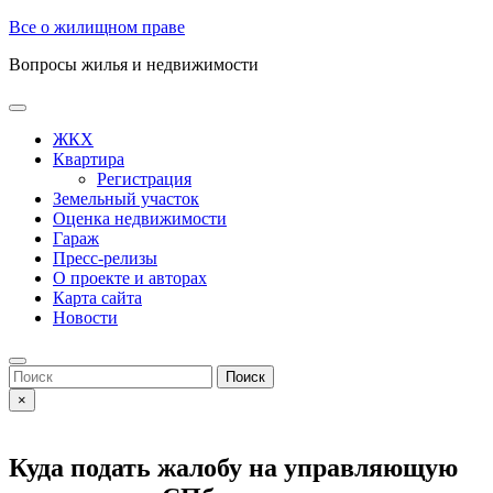
Skip
Все о жилищном праве
to
Вопросы жилья и недвижимости
content
Open
Button
ЖКХ
Квартира
Регистрация
Земельный участок
Оценка недвижимости
Гараж
Пресс-релизы
О проекте и авторах
Карта сайта
Новости
Close
Button
Search
for:
×
Куда подать жалобу на управляющую