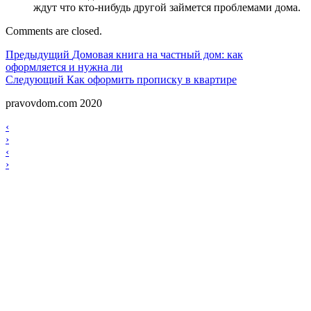
ждут что кто-нибудь другой займется проблемами дома.
Comments are closed.
Навигация
Предыдущий
Предыдущий
Домовая книга на частный дом: как
оформляется и нужна ли
по
Следующий
Следующий
Как оформить прописку в квартире
записям
pravovdom.com 2020
Scroll
Навигация
‹
Up
›
по
Навигация
‹
записям
›
по
записям