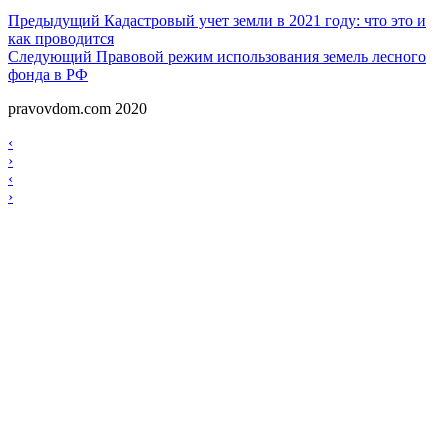
Навигация
Предыдущий
Предыдущий
Кадастровый учет земли в 2021 году: что это и
как проводится
по
Следующий
Следующий
Правовой режим использования земель лесного
записям
фонда в РФ
pravovdom.com 2020
Scroll
Навигация
‹
Up
›
по
Навигация
‹
записям
›
по
записям