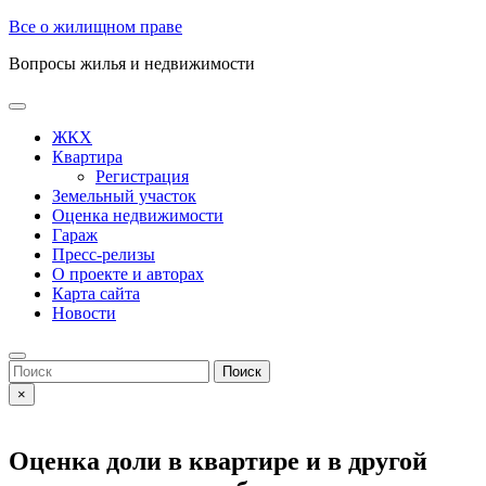
Skip
Все о жилищном праве
to
Вопросы жилья и недвижимости
content
Open
Button
ЖКХ
Квартира
Регистрация
Земельный участок
Оценка недвижимости
Гараж
Пресс-релизы
О проекте и авторах
Карта сайта
Новости
Close
Button
Search
for:
×
Оценка доли в квартире и в другой