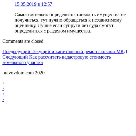
15.05.2019 в 12:57
Самостоятельно определить стоимость имущества не
получиться, тут нужно обращаться к независимому
оценщику. Лучше если супруги без суда смогут
определиться с разделом имущества.
Comments are closed.
Навигация
Предыдущий
Предыдущий
Текущий и капитальный ремонт крыши МКД
Следующий
Следующий
Как рассчитать кадастровую стоимость
по
земельного участка
записям
pravovdom.com 2020
Scroll
Навигация
‹
Up
›
по
Навигация
‹
записям
›
по
записям