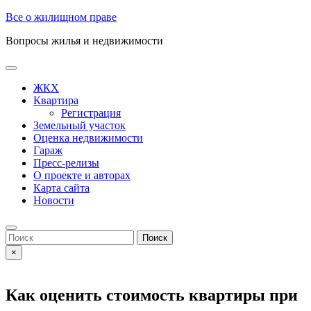
Skip
Все о жилищном праве
to
Вопросы жилья и недвижимости
content
Open
Button
ЖКХ
Квартира
Регистрация
Земельный участок
Оценка недвижимости
Гараж
Пресс-релизы
О проекте и авторах
Карта сайта
Новости
Close
Button
Search
for:
×
Как оценить стоимость квартиры при