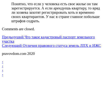
Понятно, что если у человека есть свое жилье он там
зарегистрируется. А если арендуешь квартиру, то вряд
ли хозяева захотят регистрировать хоть и временно
своих квартирантов. У нас в стране главное побольше
штрафов содрать.
Comments are closed.
Навигация
Предыдущий
Предыдущий
Что такое кадастровый паспорт земельного
участка
по
Следующий
Следующий
Отличия правового статуса земель ЛПХ и ИЖС
записям
pravovdom.com 2020
Scroll
Навигация
‹
Up
›
по
Навигация
‹
записям
›
по
записям