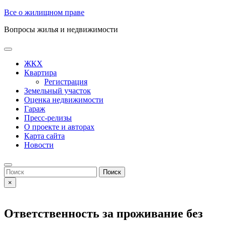
Skip
Все о жилищном праве
to
Вопросы жилья и недвижимости
content
Open
Button
ЖКХ
Квартира
Регистрация
Земельный участок
Оценка недвижимости
Гараж
Пресс-релизы
О проекте и авторах
Карта сайта
Новости
Close
Button
Search
for:
×
Ответственность за проживание без