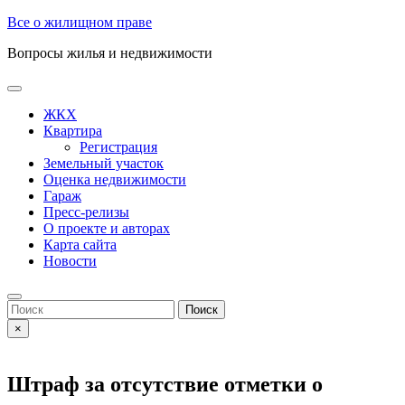
Skip
Все о жилищном праве
to
Вопросы жилья и недвижимости
content
Open
Button
ЖКХ
Квартира
Регистрация
Земельный участок
Оценка недвижимости
Гараж
Пресс-релизы
О проекте и авторах
Карта сайта
Новости
Close
Button
Search
for:
×
Штраф за отсутствие отметки о