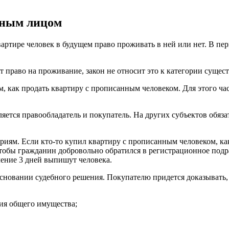
нным лицом
ртире человек в будущем право проживать в ней или нет. В перв
 право на проживание, закон не относит это к категории сущес
, как продать квартиру с прописанным человеком. Для этого час
тся правообладатель и покупатель. На других субъектов обязате
ариям. Если кто-то купил квартиру с прописанным человеком, ка
тобы гражданин добровольно обратился в регистрационное подра
чение 3 дней выпишут человека.
основании судебного решения. Покупателю придется доказывать, 
ния общего имущества;