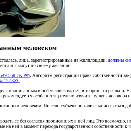
санным человеком
стоялась, лица, зарегистрированные на жилплощади,
должны сня
учёта лица могут по своему желанию.
549-558 ГК РФ
. Алгоритм регистрации права собственности зак
№ 122-ФЗ.
иру с прописанным в ней человеком, нет, в теории это реально.
рекомендуется особенно тщательно изучить пункты договора и 
описанным человеком. Но если субъект не хочет выписываться до
одать ее без согласия прописанных в ней лиц. Это возможно, н
е на ней в момент перехода государственной собственности к ча