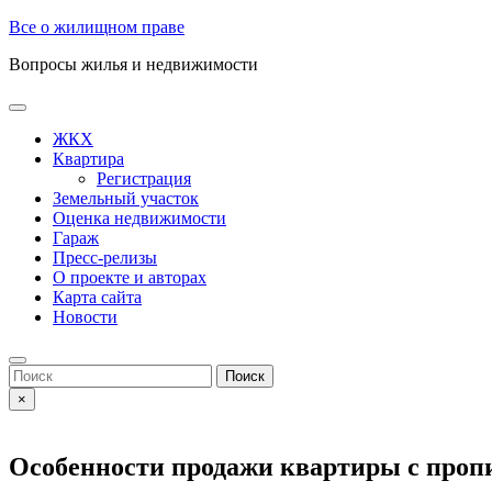
Skip
Все о жилищном праве
to
Вопросы жилья и недвижимости
content
Open
Button
ЖКХ
Квартира
Регистрация
Земельный участок
Оценка недвижимости
Гараж
Пресс-релизы
О проекте и авторах
Карта сайта
Новости
Close
Button
Search
for:
×
Особенности продажи квартиры с про