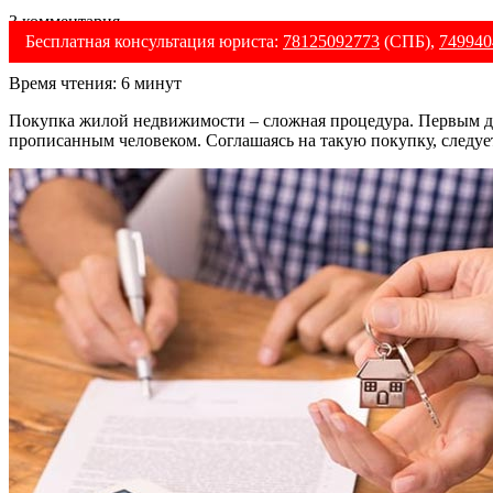
3 комментария
Бесплатная консультация юриста:
78125092773
(СПБ),
749940
Время чтения:
6
минут
Покупка жилой недвижимости – сложная процедура. Первым дел
прописанным человеком. Соглашаясь на такую покупку, следуе