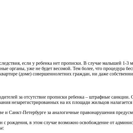
едствия, если у ребенка нет прописки. В случае малышей 1-3 м
ые органы, уже не будет весомой. Тем более, что процедура бес
квартире (доме) совершеннолетних граждан, ни даже собственн
ителей за отсутствие прописки ребенка – штрафные санкции. Сог
вания незарегистрированных на их площади жильцов налагается 
ве и Санкт-Петербурге за аналогичные правонарушения предусмо
сан с рождения, в этом случае возможно освобождение от админ
ы: