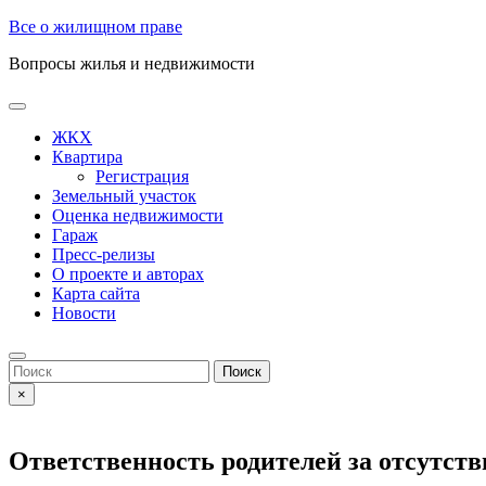
Skip
Все о жилищном праве
to
Вопросы жилья и недвижимости
content
Open
Button
ЖКХ
Квартира
Регистрация
Земельный участок
Оценка недвижимости
Гараж
Пресс-релизы
О проекте и авторах
Карта сайта
Новости
Close
Button
Search
for:
×
Ответственность родителей за отсутств