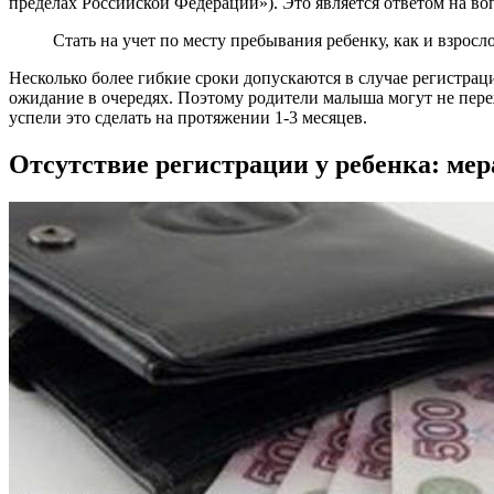
пределах Российской Федерации»). Это является ответом на во
Стать на учет по месту пребывания ребенку, как и взросл
Несколько более гибкие сроки допускаются в случае регистра
ожидание в очередях. Поэтому родители малыша могут не пережи
успели это сделать на протяжении 1-3 месяцев.
Отсутствие регистрации у ребенка: мер