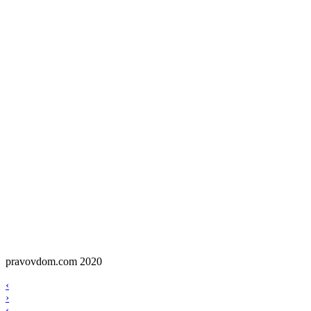
pravovdom.com 2020
Scroll
Навигация
‹
Up
›
по
‹