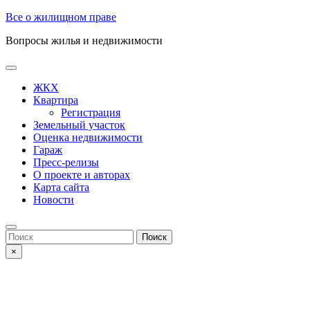
Skip
Все о жилищном праве
to
Вопросы жилья и недвижимости
content
Open
Button
ЖКХ
Квартира
Регистрация
Земельный участок
Оценка недвижимости
Гараж
Пресс-релизы
О проекте и авторах
Карта сайта
Новости
Close
Button
Search
for:
×