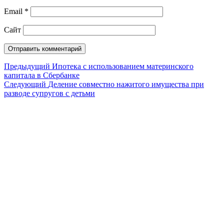
Email
*
Сайт
Навигация
Предыдущий
Предыдущий
Ипотека с использованием материнского
капитала в Сбербанке
по
Следующий
Следующий
Деление совместно нажитого имущества при
записям
разводе супругов с детьми