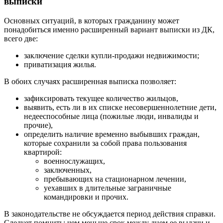
выписки
Основных ситуаций, в которых гражданину может
понадобиться именно расширенный вариант выписки из ДК,
всего две:
заключение сделки купли-продажи недвижимости;
приватизация жилья.
В обоих случаях расширенная выписка позволяет:
зафиксировать текущее количество жильцов,
выявить, есть ли в их списке несовершеннолетние дети,
недееспособные лица (пожилые люди, инвалиды и
прочие),
определить наличие временно выбывших граждан,
которые сохранили за собой права пользования
квартирой:
военнослужащих,
заключенных,
пребывающих на стационарном лечении,
уехавших в длительные заграничные
командировки и прочих.
В законодательстве не обсуждается период действия справки.
Следует помнить: чем меньше срок между днем ее выдачи и