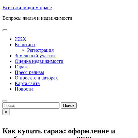
Skip
Все о жилищном праве
to
Вопросы жилья и недвижимости
content
Open
Button
ЖКХ
Квартира
Регистрация
Земельный участок
Оценка недвижимости
Гараж
Пресс-релизы
О проекте и авторах
Карта сайта
Новости
Close
Button
Search
for:
×
Как купить гараж: оформление и