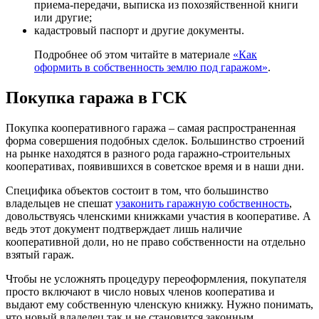
приема-передачи, выписка из похозяйственной книги
или другие;
кадастровый паспорт и другие документы.
Подробнее об этом читайте в материале
«Как
оформить в собственность землю под гаражом»
.
Покупка гаража в ГСК
Покупка кооперативного гаража – самая распространенная
форма совершения подобных сделок. Большинство строений
на рынке находятся в разного рода гаражно-строительных
кооперативах, появившихся в советское время и в наши дни.
Специфика объектов состоит в том, что большинство
владельцев не спешат
узаконить гаражную собственность
,
довольствуясь членскими книжками участия в кооперативе. А
ведь этот документ подтверждает лишь наличие
кооперативной доли, но не право собственности на отдельно
взятый гараж.
Чтобы не усложнять процедуру переоформления, покупателя
просто включают в число новых членов кооператива и
выдают ему собственную членскую книжку. Нужно понимать,
что новый владелец так и не становится законным