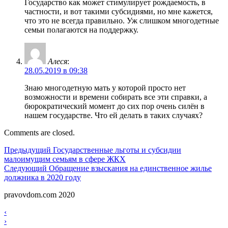
Государство как может стимулирует рождаемость, в
частности, и вот такими субсидиями, но мне кажется,
что это не всегда правильно. Уж слишком многодетные
семьи полагаются на поддержку.
Алеся
:
28.05.2019 в 09:38
Знаю многодетную мать у которой просто нет
возможности и времени собирать все эти справки, а
бюрократический момент до сих пор очень силён в
нашем государстве. Что ей делать в таких случаях?
Comments are closed.
Навигация
Предыдущий
Предыдущий
Государственные льготы и субсидии
малоимущим семьям в сфере ЖКХ
по
Следующий
Следующий
Обращение взыскания на единственное жилье
записям
должника в 2020 году
pravovdom.com 2020
Scroll
Навигация
‹
Up
›
по