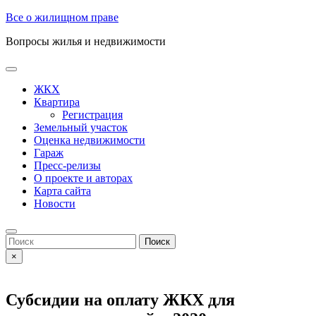
Skip
Все о жилищном праве
to
Вопросы жилья и недвижимости
content
Open
Button
ЖКХ
Квартира
Регистрация
Земельный участок
Оценка недвижимости
Гараж
Пресс-релизы
О проекте и авторах
Карта сайта
Новости
Close
Button
Search
for:
×
Субсидии на оплату ЖКХ для