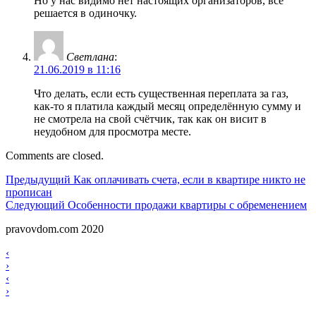
Но у нас видимо нет настоящих организаторов, все
решается в одиночку.
Светлана
:
21.06.2019 в 11:16
Что делать, если есть существенная переплата за газ,
как-то я платила каждый месяц определённую сумму и
не смотрела на свой счётчик, так как он висит в
неудобном для просмотра месте.
Comments are closed.
Навигация
Предыдущий
Предыдущий
Как оплачивать счета, если в квартире никто не
прописан
по
Следующий
Следующий
Особенности продажи квартиры с обременением
записям
pravovdom.com 2020
Scroll
Навигация
‹
Up
›
по
Навигация
‹
записям
›
по