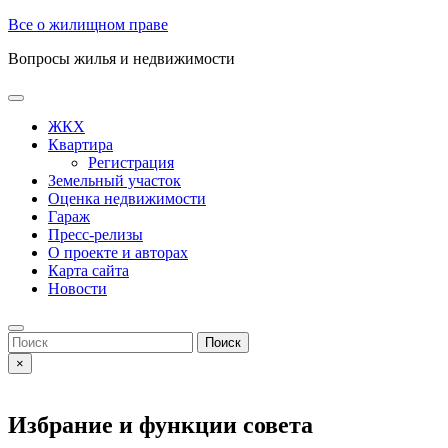
Skip
Все о жилищном праве
to
Вопросы жилья и недвижимости
content
Open
Button
ЖКХ
Квартира
Регистрация
Земельный участок
Оценка недвижимости
Гараж
Пресс-релизы
О проекте и авторах
Карта сайта
Новости
Close
Button
Search
for:
×
Избрание и функции совета