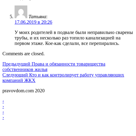
Татьяна
:
17.06.2019 в 20:26
У моих родителей в подвале были неправильно сварены
трубы, и их несколько раз топило канализацией на
первом этаже. Кое-как сделали, все перепирались.
Comments are closed.
Навигация
Предыдущий
Предыдущий
Права и обязанности товарищества
собственников жилья
по
Следующий
Следующий
Кто и как контролирует работу управляющих
записям
компаний ЖКХ
pravovdom.com 2020
Scroll
Навигация
‹
Up
›
по
Навигация
‹
записям
›
по
записям