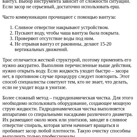
вантуз. Выбор инструмента зависит от сложности ситуации.
Если засор не серьезный, достаточно использовать ерш.
Часто коммуникации прочищают с помощью вантуза:
Сливное отверстие накрывают устройством.
Пускают воду, чтобы чаша вантуза была покрыта.
Проверяют отсутствие воды под ним.
Не отрывая вантуз от раковины, делают 15-20
вертикальных движений.
Трос отличается жесткой структурой, поэтому применять его
нужно аккуратно. Выполнив перечисленные выше действия,
нужно открыть воду. Если жидкость уходит быстро – засора
нет, в противном случае процедуру следует повторить. Этот
способ специалисты советуют тем, кто не знает, что делать,
если не уходит вода в унитазе.
Более сложный метод – гидродинамическая чистка. Для этого
необходимо использовать оборудование, создающее мощную
струю жидкости. Гидродинамическая чистка выполняется
аппаратами со спиральными насадками различного диаметра.
Их размещают около моек или унитазов, заводят в сливное
отверстие спираль, которая затем начинает вращаться и
пробивает засор любой плотности. Такую очистку способны
выполнить только профессионалы.