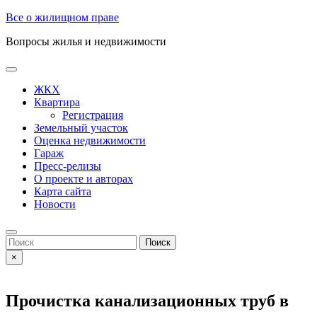
Skip
Все о жилищном праве
to
Вопросы жилья и недвижимости
content
Open
Button
ЖКХ
Квартира
Регистрация
Земельный участок
Оценка недвижимости
Гараж
Пресс-релизы
О проекте и авторах
Карта сайта
Новости
Close
Button
Search
for:
×
Прочистка канализационных труб в