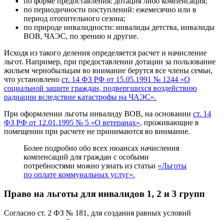
по форме предоставления: дотация либо компенсация;
по периодичности поступлений: ежемесячно или в
период отопительного сезона;
по природе инвалидности: инвалиды детства, инвалиды
ВОВ, ЧАЭС, по зрению и другие.
Исходя из такого деления определяется расчет и начисление
льгот. Например, при предоставлении дотации за пользование
жильем чернобыльцам во внимание берутся все члены семьи,
что установлено
ст. 14 ФЗ РФ от 15.05.1991 № 1244 «О
социальной защите граждан, подвергшихся воздействию
радиации вследствие катастрофы на ЧАЭС».
При оформлении льготы инвалиду ВОВ, на основании
ст. 14
ФЗ РФ от 12.01.1995 № 5 «О ветеранах»,
проживающие в
помещении при расчете не принимаются во внимание.
Более подробно обо всех нюансах начисления
компенсаций для граждан с особыми
потребностями можно узнать из статьи
«Льготы
по оплате коммунальных услуг».
Право на льготы для инвалидов 1, 2 и 3 групп
Согласно ст. 2 ФЗ № 181, для создания равных условий