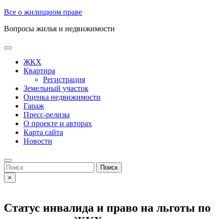
Skip
Все о жилищном праве
to
Вопросы жилья и недвижимости
content
Open
Button
ЖКХ
Квартира
Регистрация
Земельный участок
Оценка недвижимости
Гараж
Пресс-релизы
О проекте и авторах
Карта сайта
Новости
Close
Button
Search
for:
×
Статус инвалида и право на льготы по