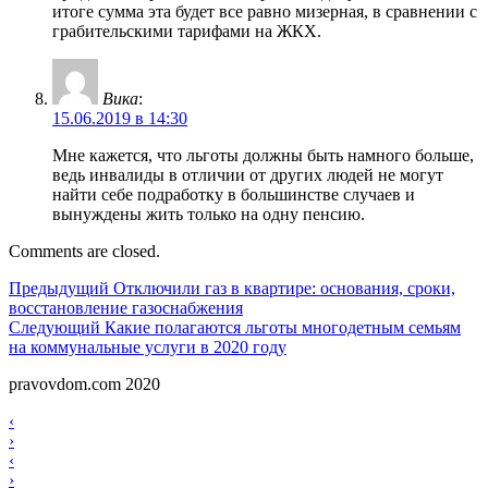
итоге сумма эта будет все равно мизерная, в сравнении с
грабительскими тарифами на ЖКХ.
Вика
:
15.06.2019 в 14:30
Мне кажется, что льготы должны быть намного больше,
ведь инвалиды в отличии от других людей не могут
найти себе подработку в большинстве случаев и
вынуждены жить только на одну пенсию.
Comments are closed.
Навигация
Предыдущий
Предыдущий
Отключили газ в квартире: основания, сроки,
восстановление газоснабжения
по
Следующий
Следующий
Какие полагаются льготы многодетным семьям
записям
на коммунальные услуги в 2020 году
pravovdom.com 2020
Scroll
Навигация
‹
Up
›
по
Навигация
‹
записям
›