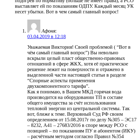
подогрев по нормативу (больше не имеет права), а РСО
выставляет ей по показаниям ОДПУ. Каждый месяц УК
несет убытки. Вот в чем самый главный вопрос!
Афоня
:
03.04.2019 в 12:18
Уважаемая Виктория! Своей проблемой ( “Вот в
чём самый главный вопрос”) Вы невольно
вскрыли целый пласт общественно-правовых
отношений в сфере ЖКХ, хотя её практическое
решение лежит на поверхности и отражено в
выделенной части настоящей статьи в разделе
“Спорные аспекты применения
двухкомпонентного тарифа”.
Как я понимаю, в Вашем МКД горячая вода
производится на оборудовании ТП в составе
общего имущества за счёт использования
тепловой энергии из центральной системы. Так
вот, ближе к теме. Верховный Суд РФ своим
определением от 15.08.2017г по делу №305 – ЭС17
– 8232, А41 – 27683/2016 в споре между РСО с
позицией – по показаниям ПУ и абонентом (ИКУ)
– расчётным методом согласно Правил №354