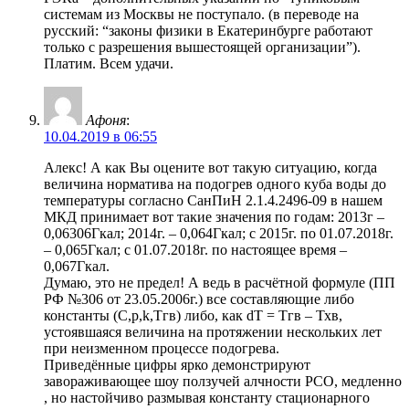
системам из Москвы не поступало. (в переводе на
русский: “законы физики в Екатеринбурге работают
только с разрешения вышестоящей организации”).
Платим. Всем удачи.
Афоня
:
10.04.2019 в 06:55
Алекс! А как Вы оцените вот такую ситуацию, когда
величина норматива на подогрев одного куба воды до
температуры согласно СанПиН 2.1.4.2496-09 в нашем
МКД принимает вот такие значения по годам: 2013г –
0,06306Гкал; 2014г. – 0,064Гкал; с 2015г. по 01.07.2018г.
– 0,065Гкал; с 01.07.2018г. по настоящее время –
0,067Гкал.
Думаю, это не предел! А ведь в расчётной формуле (ПП
РФ №306 от 23.05.2006г.) все составляющие либо
константы (С,p,k,Тгв) либо, как dТ = Тгв – Тхв,
устоявшаяся величина на протяжении нескольких лет
при неизменном процессе подогрева.
Приведённые цифры ярко демонстрируют
завораживающее шоу ползучей алчности РСО, медленно
, но настойчиво размывая константу стационарного