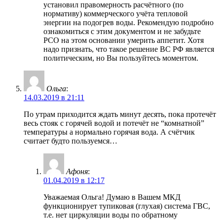
установил правомерность расчётного (по
нормативу) коммерческого учёта тепловой
энергии на подогрев воды. Рекомендую подробно
ознакомиться с этим документом и не забудьте
РСО на этом основании умерить аппетит. Хотя
надо признать, что такое решение ВС РФ является
политическим, но Вы пользуйтесь моментом.
Ольга
:
14.03.2019 в 21:11
По утрам приходится ждать минут десять, пока протечёт
весь стояк с горячей водой и потечёт не “комнатной”
температуры а нормально горячая вода. А счётчик
считает будто пользуемся…
Афоня
:
01.04.2019 в 12:17
Уважаемая Ольга! Думаю в Вашем МКД
функционирует тупиковая (глухая) система ГВС,
т.е. нет циркуляции воды по обратному