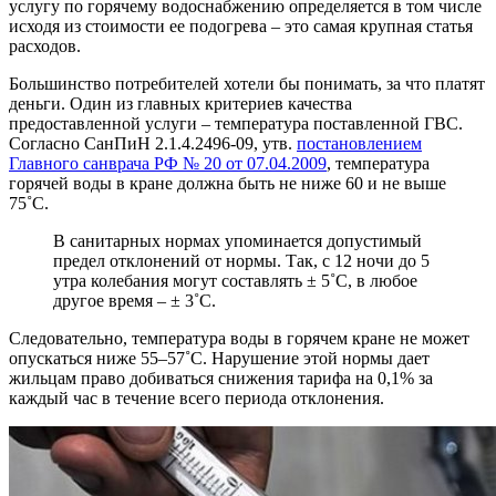
услугу по горячему водоснабжению определяется в том числе
исходя из стоимости ее подогрева – это самая крупная статья
расходов.
Большинство потребителей хотели бы понимать, за что платят
деньги. Один из главных критериев качества
предоставленной услуги – температура поставленной ГВС.
Согласно СанПиН 2.1.4.2496-09, утв.
постановлением
Главного санврача РФ № 20 от 07.04.2009
, температура
горячей воды в кране должна быть не ниже 60 и не выше
75˚С.
В санитарных нормах упоминается допустимый
предел отклонений от нормы. Так, с 12 ночи до 5
утра колебания могут составлять ± 5˚С, в любое
другое время – ± 3˚С.
Следовательно, температура воды в горячем кране не может
опускаться ниже 55–57˚С. Нарушение этой нормы дает
жильцам право добиваться снижения тарифа на 0,1% за
каждый час в течение всего периода отклонения.