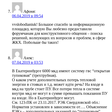
Афоня
:
06.04.2019 в 09:54
vvslobodianiuk! Большое спасибо за информационную
площадку, которую Вы любезно предоставили
форумчанам для конструктивного общения – поиска
решений, волнующих их вопросов и проблем, в сфере
ЖКХ. Побольше бы таких!
Алекс
:
07.04.2019 в 03:53
В Екатеринбурге 6000 мкд имеют систему гвс “открытая
тупиковая” (трехтрубная).
О каком учете дополнительных потерь тепловой
энергии в стояках и т.д. может идти речь? На входе в
мкд на трубе стоит ПУ. Все потери тепла в системе
внутри мкд не могут в сумме превышать показания ПУ
на входе. Но в Екатеринбурге могут.
См. 123-ПК от 23.11.2017. РЭК Свердловской обл.:
Норматив установлен в зависимости от…. Объяснение
РЭКа – дополнительных указаний по “тупиковым”