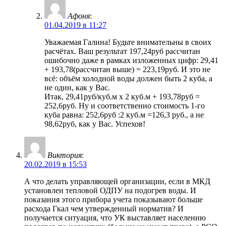
Афоня
:
01.04.2019 в 11:27
Уважаемая Галина! Будьте внимательны в своих
расчётах. Ваш результат 197,24руб рассчитан
ошибочно даже в рамках изложенных цифр: 29,41
+ 193,78(рассчитан выше) = 223,19руб. И это не
всё: объём холодной воды должен быть 2 куба, а
не один, как у Вас.
Итак, 29,41руб/куб.м х 2 куб.м + 193,78руб =
252,6руб. Ну и соответственно стоимость 1-го
куба равна: 252,6руб :2 куб.м =126,3 руб., а не
98,62руб, как у Вас. Успехов!
Виктория
:
20.02.2019 в 15:53
А что делать управляющей организации, если в МКД
установлен тепловой ОДПУ на подогрев воды. И
показания этого прибора учета показывают больше
расхода Гкал чем утвержденный норматив? И
получается ситуация, что УК выставляет населению