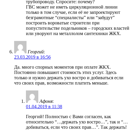
трубопроводу. Спросите: почему?
ГВС может не иметь циркуляционной линии
только в том случае, если её не запроектируют
безграмотные “специалисты” или “забудут”
построить вороватые строители при
попустительстве подельников – городских властей
или уворуют на металлолом сантехники ЖКХ.
Георгий
:
23.03.2019 в 16:56
Да. много спорных моментов при оплате ЖКХ.
Постоянно повышают стоимость этих услуг. Здесь
только и нужно держать ухо востро и добиваться если
что своих прав, возможности платить меньше.
Афоня
:
01.04.2019 в 11:38
Георгий! Полностью с Вами согласен, как
относительно “…держать ухо востро…”, так и “…
добиваться, если что своих прав…”. Так держать!