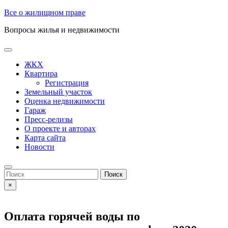
Skip
Все о жилищном праве
to
Вопросы жилья и недвижимости
content
Open
Button
ЖКХ
Квартира
Регистрация
Земельный участок
Оценка недвижимости
Гараж
Пресс-релизы
О проекте и авторах
Карта сайта
Новости
Close
Button
Search
for:
×
Оплата горячей воды по