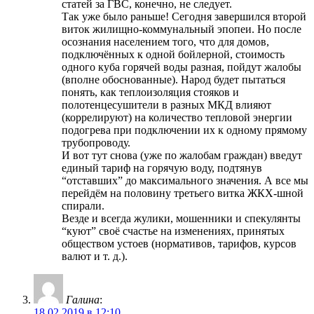
статей за ГВС, конечно, не следует.
Так уже было раньше! Сегодня завершился второй
виток жилищно-коммунальный эпопеи. Но после
осознания населением того, что для домов,
подключённых к одной бойлерной, стоимость
одного куба горячей воды разная, пойдут жалобы
(вполне обоснованные). Народ будет пытаться
понять, как теплоизоляция стояков и
полотенцесушители в разных МКД влияют
(коррелируют) на количество тепловой энергии
подогрева при подключении их к одному прямому
трубопроводу.
И вот тут снова (уже по жалобам граждан) введут
единый тариф на горячую воду, подтянув
“отставших” до максимального значения. А все мы
перейдём на половину третьего витка ЖКХ-шной
спирали.
Везде и всегда жулики, мошенники и спекулянты
“куют” своё счастье на изменениях, принятых
обществом устоев (нормативов, тарифов, курсов
валют и т. д.).
Галина
:
18.02.2019 в 12:10