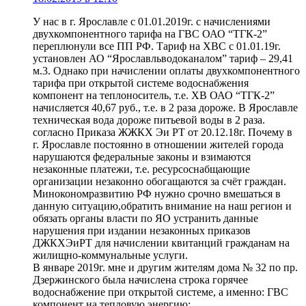
У нас в г. Ярославле с 01.01.2019г. с начислениями
двухкомпонентного тарифа на ГВС ОАО “ТГК-2”
переплюнули все ПП РФ. Тариф на ХВС с 01.01.19г.
установлен АО “Ярославльводоканалом” тариф – 29,41
м.3. Однако при начислении оплаты двухкомпонентного
тарифа при открытой системе водоснабжения
компонент на теплоноситель, т.е. ХВ ОАО “ТГК-2”
начисляется 40,67 руб., т.е. в 2 раза дороже. В Ярославле
техническая вода дороже питьевой воды в 2 раза.
согласно Приказа ЖЖКХ Эи РТ от 20.12.18г. Почему в
г. Ярославле постоянно в отношении жителей города
нарушаются федеральные законы и взимаются
незаконные платежи, т.е. ресурсоснабщающие
организации незаконно обогащаются за счёт граждан.
Минокономразвитию РФ нужно срочно вмешаться в
данную ситуацию,обратить внимание на наш регион и
обязать органы власти по ЯО устранить данные
нарушения при издании незаконных приказов
ДЖКХЭиРТ для начислении квитанций гражданам на
жилищно-коммунальные услуги.
В январе 2019г. мне и другим жителям дома № 32 по пр.
Дзержинского была начислена строка горячее
водоснабжение при открытой системе, а именно: ГВС
компонент на тепловую энергию: