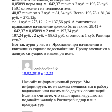
0,05899 норм.под. х 1642,37 тариф х 2 куб. = 193,78 руб.
ГВС копмонент на теплоноситель:
40,87 тариф хв х 2 куб. = 81,34 руб. Всего: 193,78 + 81,34
руб. = 275,12р
т.е. 1 куб = 275,12 : 2 = 137,56 руб. А фактически
правильное начисление должно быть таким: 29,41 +
1642,37 х 0,05899 х 2 куб. = 197,24 руб.
197,24 руб. : 2 куб. = 98,62 руб. стоимость 1 куб. Разница
есть?
Вот так дурят у нас в г. Ярославле при начислении в
квитанциях горячее водоснабжение. Прошу вмешаться в
данную ситуацию в нашем регионе.
vvslobodianiuk
:
18.02.2019 в 12:23
Нас сайт информационный ресурс. Мы
информируем, но не можем вмешиваться в работу
водоканала или каких-либо других организаций.
Если вы считаете, что ваши права нарушаются
подавайте жалобу в Роспотребнадзор или в
прокуратуру.