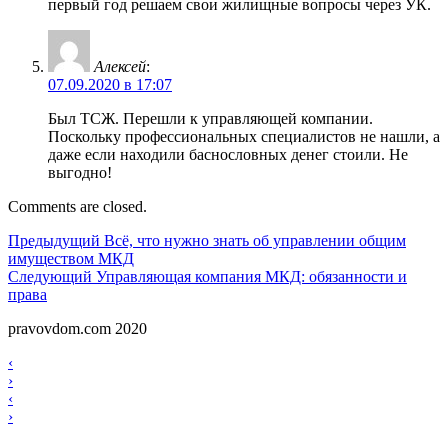
первый год решаем свои жилищные вопросы через УК.
Алексей
:
07.09.2020 в 17:07
Был ТСЖ. Перешли к управляющей компании.
Поскольку профессиональных специалистов не нашли, а
даже если находили баснословных денег стоили. Не
выгодно!
Comments are closed.
Навигация
Предыдущий
Предыдущий
Всё, что нужно знать об управлении общим
имуществом МКД
по
Следующий
Следующий
Управляющая компания МКД: обязанности и
записям
права
pravovdom.com 2020
Scroll
Навигация
‹
Up
›
по
Навигация
‹
записям
›
по