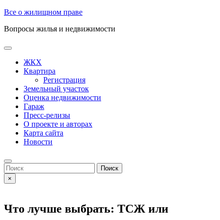
Skip
Все о жилищном праве
to
Вопросы жилья и недвижимости
content
Open
Button
ЖКХ
Квартира
Регистрация
Земельный участок
Оценка недвижимости
Гараж
Пресс-релизы
О проекте и авторах
Карта сайта
Новости
Close
Button
Search
for:
×
Что лучше выбрать: ТСЖ или