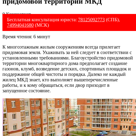
придомовой территории МКД
0 Коменариев
Бесплатная консультация юриста:
78125092773
(СПБ),
74994041680
(МСК)
Время чтения:
6
минут
К многоэтажным жилым сооружениям всегда прилегает
придомовая земля. Ухаживать за ней следует в соответствии с
установленными требованиями. Благоустройство придомовой
территории многоквартирного дома предполагает создание
газонов, клумб, возведение детских, спортивных площадок и
поддержание общей чистоты и порядка. Далеко не каждый
жилец МКД знает, кто выполняет вышеперечисленные
работы, и к кому обращаться, если двор приходит в
запущенное состояние.