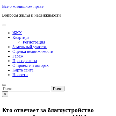
Skip
Все о жилищном праве
to
Вопросы жилья и недвижимости
content
Open
Button
ЖКХ
Квартира
Регистрация
Земельный участок
Оценка недвижимости
Гараж
Пресс-релизы
О проекте и авторах
Карта сайта
Новости
Close
Button
Search
for:
×
Кто отвечает за благоустройство