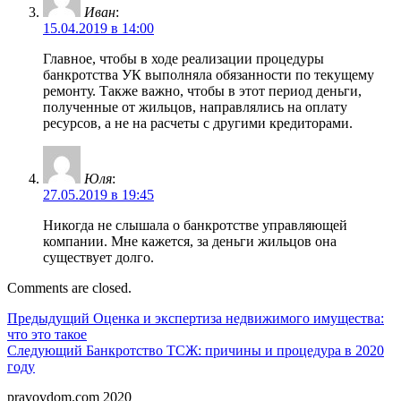
Иван
:
15.04.2019 в 14:00
Главное, чтобы в ходе реализации процедуры
банкротства УК выполняла обязанности по текущему
ремонту. Также важно, чтобы в этот период деньги,
полученные от жильцов, направлялись на оплату
ресурсов, а не на расчеты с другими кредиторами.
Юля
:
27.05.2019 в 19:45
Никогда не слышала о банкротстве управляющей
компании. Мне кажется, за деньги жильцов она
существует долго.
Comments are closed.
Навигация
Предыдущий
Предыдущий
Оценка и экспертиза недвижимого имущества:
что это такое
по
Следующий
Следующий
Банкротство ТСЖ: причины и процедура в 2020
записям
году
pravovdom.com 2020