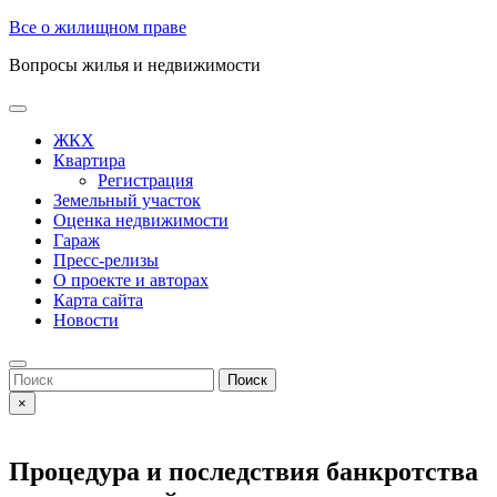
Skip
Все о жилищном праве
to
Вопросы жилья и недвижимости
content
Open
Button
ЖКХ
Квартира
Регистрация
Земельный участок
Оценка недвижимости
Гараж
Пресс-релизы
О проекте и авторах
Карта сайта
Новости
Close
Button
Search
for:
×
Процедура и последствия банкротства