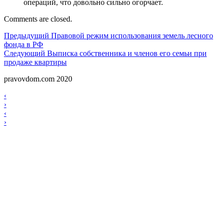
операций, что довольно сильно огорчает.
Comments are closed.
Навигация
Предыдущий
Предыдущий
Правовой режим использования земель лесного
фонда в РФ
по
Следующий
Следующий
Выписка собственника и членов его семьи при
записям
продаже квартиры
pravovdom.com 2020
Scroll
Навигация
‹
Up
›
по
Навигация
‹
записям
›
по
записям