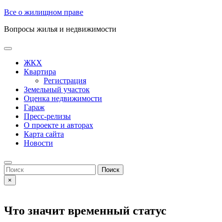
Skip
Все о жилищном праве
to
Вопросы жилья и недвижимости
content
Open
Button
ЖКХ
Квартира
Регистрация
Земельный участок
Оценка недвижимости
Гараж
Пресс-релизы
О проекте и авторах
Карта сайта
Новости
Close
Button
Search
for:
×
Что значит временный статус