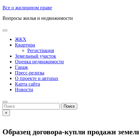
Skip
Все о жилищном праве
to
Вопросы жилья и недвижимости
content
Open
Button
ЖКХ
Квартира
Регистрация
Земельный участок
Оценка недвижимости
Гараж
Пресс-релизы
О проекте и авторах
Карта сайта
Новости
Close
Button
Search
for:
×
Образец договора-купли продажи земел