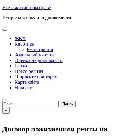
Skip
Все о жилищном праве
to
Вопросы жилья и недвижимости
content
Open
Button
ЖКХ
Квартира
Регистрация
Земельный участок
Оценка недвижимости
Гараж
Пресс-релизы
О проекте и авторах
Карта сайта
Новости
Close
Button
Search
for:
×
Договор пожизненной ренты на