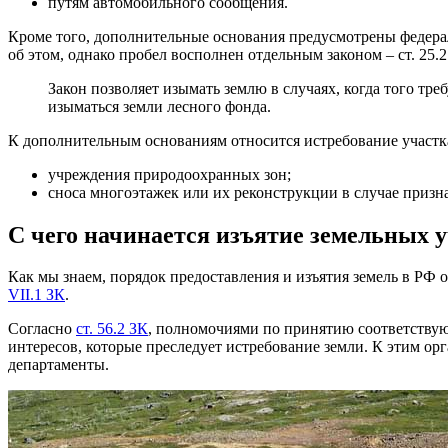
путям автомобильного сообщения.
Кроме того, дополнительные основания предусмотрены федерал
об этом, однако пробел восполнен отдельным законом – ст. 25.
Закон позволяет изымать землю в случаях, когда того тре
изыматься земли лесного фонда.
К дополнительным основаниям относится истребование участка
учреждения природоохранных зон;
сноса многоэтажек или их реконструкции в случае призн
С чего начинается изъятие земельных 
Как мы знаем, порядок предоставления и изъятия земель в РФ 
VII.1 ЗК
.
Согласно
ст. 56.2 ЗК
, полномочиями по принятию соответствую
интересов, которые преследует истребование земли. К этим 
департаменты.