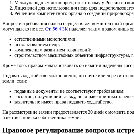
Международным договором, по которому у России возник
Лицензией для использования недр (для недропользовател
Решением компетентного органа о создании природоохр
Вопрос истребования надела осуществляет компетентный орган
могут далеко не все.
Ст. 56.4 ЗК
наделяет таким правом лишь орг
естественными монополиями;
использованием недр;
комплексным развитием территорий;
строительством масштабных объектов инфраструктуры, га
Кроме того, правом ходатайствовать об изъятии наделены госо
Подавать ходатайство можно лично, по почте или через интерн
земли, если:
поданные документы не соответствуют требованиям;
госорган, получивший заявку, не вправе принимать решен
заявитель не имеет права подавать ходатайство.
На рассмотрение заявки предоставляется 30 дней с момента по
изъятия с поиска собственника земли.
Правовое регулирование вопросов истр