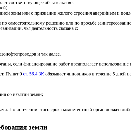
ает соответствующее обязательство.
ей).
анной зоны или о признании жилого строения аварийным и подл
 по самостоятельному решению или по просьбе заинтересованно
анизации, чья деятельность связана с:
зонефтепроводов и так далее.
рганы, если финансирование работ предполагает использование 
ет. Пункт 9
ст. 56.4 ЗК
обязывает чиновников в течение 5 дней н
ия об изъятии земли;
дачи. По истечении этого срока компетентный орган должен либо
ебования земли