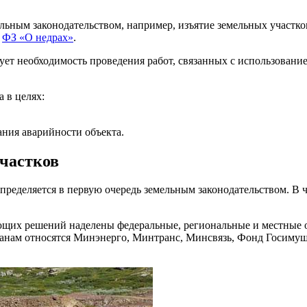
ьным законодательством, например, изъятие земельных участков
2
ФЗ «О недрах»
.
бует необходимость проведения работ, связанных с использовани
 в целях:
ания аварийности объекта.
участков
определяется в первую очередь земельным законодательством. В
щих решений наделены федеральные, региональные и местные о
органам относятся Минэнерго, Минтранс, Минсвязь, Фонд Госим