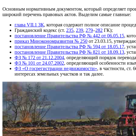
Основным нормативным документом, который определяет процед
широкий перечень правовых актов. Выделим самые главные:
глава VII.1 ЗК
, которая содержит полное описание процед
Гражданский кодекс (ст.
235
,
239
,
279
–
282
ГК);
постановление Правительства РФ № 442 от 06.05.15
, кот
приказ Минэкономразвития № 250
от 23.03.15, утверждаю
постановление Правительства РФ № 594 от 18.05.17
, уст
постановление Правительства РФ № 821 от 18.09.13
, уст
ФЗ № 172 от 21.12.2004
, определяющий порядок перевода 
ФЗ № 101 от 24.07.2002
, определяющий особенности изым
ФЗ «О госрегистрации недвижимости»
, в частности, ст
интересах земельных участков и так далее.