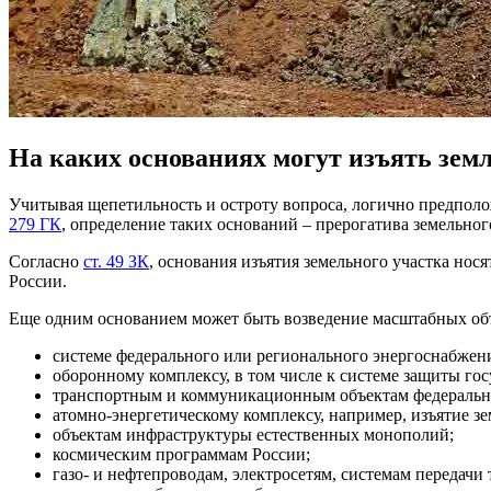
На каких основаниях могут изъять зем
Учитывая щепетильность и остроту вопроса, логично предполо
279 ГК
, определение таких оснований – прерогатива земельног
Согласно
ст. 49 ЗК
, основания изъятия земельного участка но
России.
Еще одним основанием может быть возведение масштабных объ
системе федерального или регионального энергоснабжен
оборонному комплексу, в том числе к системе защиты го
транспортным и коммуникационным объектам федерально
атомно-энергетическому комплексу, например, изъятие зе
объектам инфраструктуры естественных монополий;
космическим программам России;
газо- и нефтепроводам, электросетям, системам переда