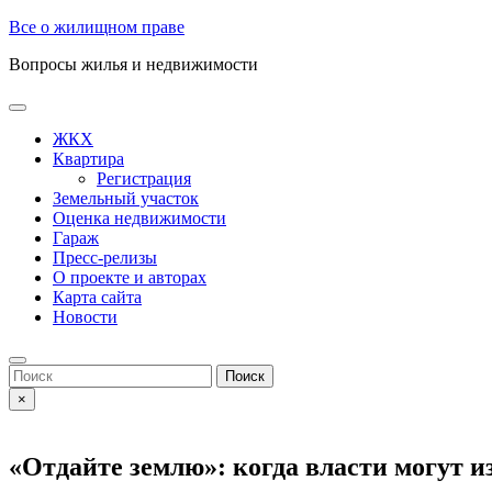
Skip
Все о жилищном праве
to
Вопросы жилья и недвижимости
content
Open
Button
ЖКХ
Квартира
Регистрация
Земельный участок
Оценка недвижимости
Гараж
Пресс-релизы
О проекте и авторах
Карта сайта
Новости
Close
Button
Search
for:
×
«Отдайте землю»: когда власти могут 