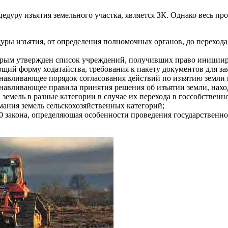
уру изъятия земельного участка, является ЗК. Однако весь про
уры изъятия, от определения полномочных органов, до перехода
орым утвержден список учреждений, получивших право инициир
щий форму ходатайства, требования к пакету документов для зая
анавливающее порядок согласования действий по изъятию земли
анавливающее правила принятия решения об изъятии земли, нах
земель в разные категории в случае их перехода в госсобственно
ания земель сельскохозяйственных категорий;
. 60 закона, определяющая особенности проведения государстве