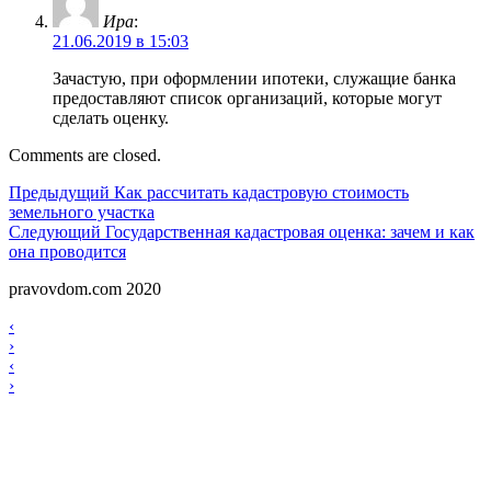
Ира
:
21.06.2019 в 15:03
Зачастую, при оформлении ипотеки, служащие банка
предоставляют список организаций, которые могут
сделать оценку.
Comments are closed.
Навигация
Предыдущий
Предыдущий
Как рассчитать кадастровую стоимость
земельного участка
по
Следующий
Следующий
Государственная кадастровая оценка: зачем и как
записям
она проводится
pravovdom.com 2020
Scroll
Навигация
‹
Up
›
по
Навигация
‹
записям
›
по
записям