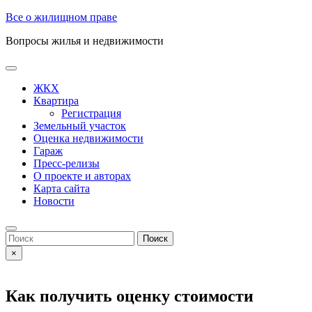
Skip
Все о жилищном праве
to
Вопросы жилья и недвижимости
content
Open
Button
ЖКХ
Квартира
Регистрация
Земельный участок
Оценка недвижимости
Гараж
Пресс-релизы
О проекте и авторах
Карта сайта
Новости
Close
Button
Search
for:
×
Как получить оценку стоимости