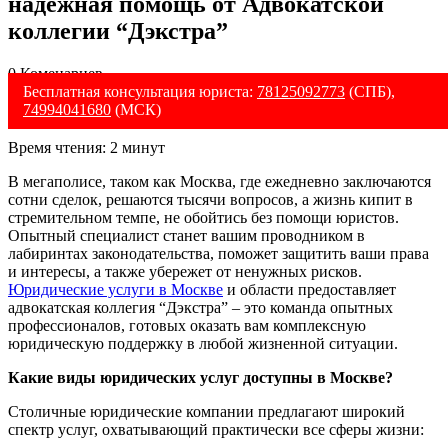
надежная помощь от Адвокатской
коллегии “Дэкстра”
0 Коменариев
Бесплатная консультация юриста:
78125092773
(СПБ),
74994041680
(МСК)
Время чтения:
2
минут
В мегаполисе, таком как Москва, где ежедневно заключаются
сотни сделок, решаются тысячи вопросов, а жизнь кипит в
стремительном темпе, не обойтись без помощи юристов.
Опытный специалист станет вашим проводником в
лабиринтах законодательства, поможет защитить ваши права
и интересы, а также убережет от ненужных рисков.
Юридические услуги в Москве
и области предоставляет
адвокатская коллегия “Дэкстра” – это команда опытных
профессионалов, готовых оказать вам комплексную
юридическую поддержку в любой жизненной ситуации.
Какие виды юридических услуг доступны в Москве?
Столичные юридические компании предлагают широкий
спектр услуг, охватывающий практически все сферы жизни: