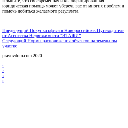
Помните, что своевременная и квалифицированная
юридическая помощь может уберечь вас от многих проблем и
помочь добиться желаемого результата.
Навигация
Предыдущий
Предыдущий
Покупка офиса в Новороссийске: Путеводитель
от Агентства Недвижимости “ЭТАЖИ”
по
Следующий
Следующий
Нормы расположения объектов на земельном
записям
участке
pravovdom.com 2020
Scroll
Навигация
‹
Up
›
по
Навигация
‹
записям
›
по
записям