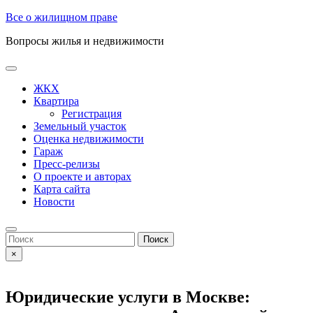
Skip
Все о жилищном праве
to
Вопросы жилья и недвижимости
content
Open
Button
ЖКХ
Квартира
Регистрация
Земельный участок
Оценка недвижимости
Гараж
Пресс-релизы
О проекте и авторах
Карта сайта
Новости
Close
Button
Search
for:
×
Юридические услуги в Москве: