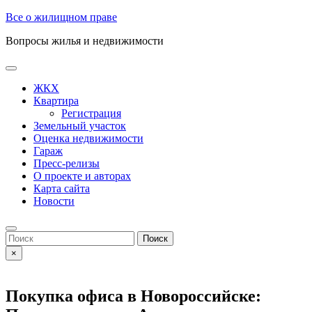
Skip
Все о жилищном праве
to
Вопросы жилья и недвижимости
content
Open
Button
ЖКХ
Квартира
Регистрация
Земельный участок
Оценка недвижимости
Гараж
Пресс-релизы
О проекте и авторах
Карта сайта
Новости
Close
Button
Search
for:
×
Покупка офиса в Новороссийске: