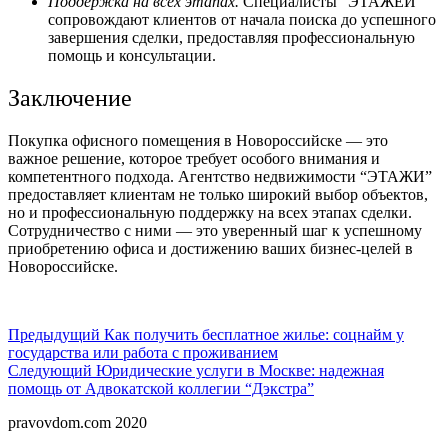
Поддержка на всех этапах.
Специалисты “ЭТАЖЕЙ”
сопровождают клиентов от начала поиска до успешного
завершения сделки, предоставляя профессиональную
помощь и консультации.
Заключение
Покупка офисного помещения в Новороссийске — это
важное решение, которое требует особого внимания и
компетентного подхода. Агентство недвижимости “ЭТАЖИ”
предоставляет клиентам не только широкий выбор объектов,
но и профессиональную поддержку на всех этапах сделки.
Сотрудничество с ними — это уверенный шаг к успешному
приобретению офиса и достижению ваших бизнес-целей в
Новороссийске.
Навигация
Предыдущий
Предыдущий
Как получить бесплатное жилье: соцнайм у
государства или работа с проживанием
по
Следующий
Следующий
Юридические услуги в Москве: надежная
записям
помощь от Адвокатской коллегии “Дэкстра”
pravovdom.com 2020