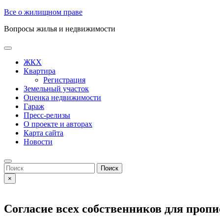
Skip
Все о жилищном праве
to
Вопросы жилья и недвижимости
content
Open
Button
ЖКХ
Квартира
Регистрация
Земельный участок
Оценка недвижимости
Гараж
Пресс-релизы
О проекте и авторах
Карта сайта
Новости
Close
Button
Search
for:
×
Согласие всех собственников для проп