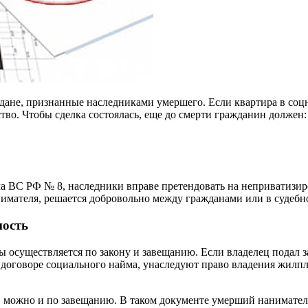
дане, признанные наследниками умершего. Если квартира в соц
во. Чтобы сделка состоялась, еще до смерти гражданин должен:
а ВС РФ № 8, наследники вправе претендовать на неприватизи
нимателя, решается добровольно между гражданами или в судебн
ность
осуществляется по закону и завещанию. Если владелец подал з
 договоре социального найма, унаследуют право владения жил
на, можно и по завещанию. В таком документе умерший нанимат