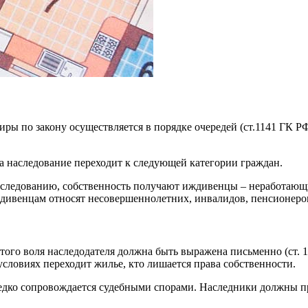
иры по закону осуществляется в порядке очередей (ст.1141 ГК
а наследование переходит к следующей категории граждан.
 наследованию, собственность получают иждивенцы – неработаю
ждивенцам относят несовершеннолетних, инвалидов, пенсионеро
того воля наследодателя должна быть выражена письменно (ст. 
 условиях переходит жилье, кто лишается права собственности.
едко сопровождается судебными спорами. Наследники должны пр