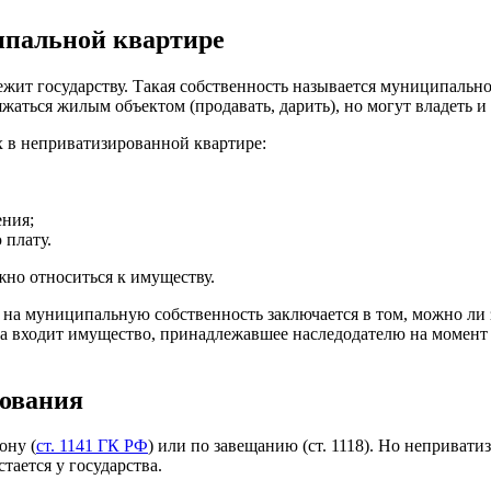
ипальной квартире
ежит государству. Такая собственность называется муниципальн
аться жилым объектом (продавать, дарить), но могут владеть и 
в неприватизированной квартире:
ения;
 плату.
но относиться к имуществу.
 на муниципальную собственность заключается в том, можно ли
тва входит имущество, принадлежавшее наследодателю на момент 
дования
ону (
ст. 1141 ГК РФ
) или по завещанию (ст. 1118). Но неприват
ается у государства.