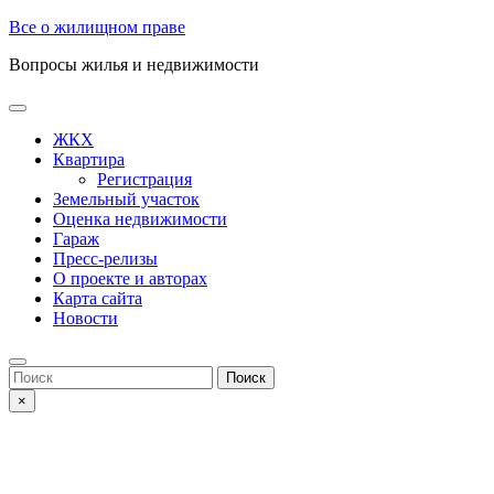
Skip
Все о жилищном праве
to
Вопросы жилья и недвижимости
content
Open
Button
ЖКХ
Квартира
Регистрация
Земельный участок
Оценка недвижимости
Гараж
Пресс-релизы
О проекте и авторах
Карта сайта
Новости
Close
Button
Search
for:
×