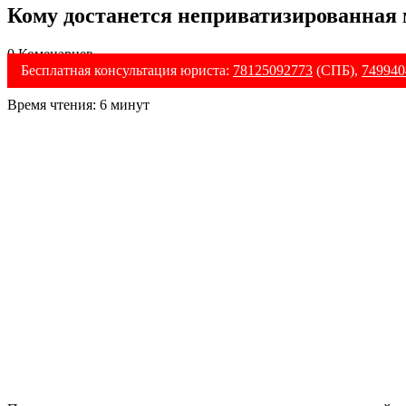
Кому достанется неприватизированная
0 Коменариев
Бесплатная консультация юриста:
78125092773
(СПБ),
749940
Время чтения:
6
минут