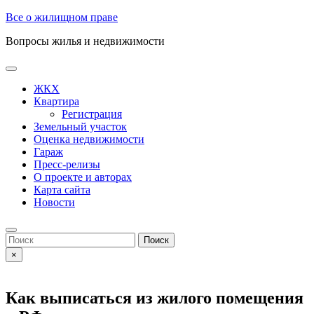
Skip
Все о жилищном праве
to
Вопросы жилья и недвижимости
content
Open
Button
ЖКХ
Квартира
Регистрация
Земельный участок
Оценка недвижимости
Гараж
Пресс-релизы
О проекте и авторах
Карта сайта
Новости
Close
Button
Search
for:
×
Как выписаться из жилого помещения