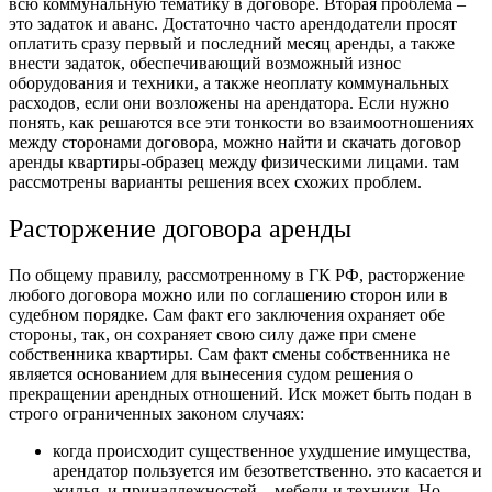
всю коммунальную тематику в договоре. Вторая проблема –
это задаток и аванс. Достаточно часто арендодатели просят
оплатить сразу первый и последний месяц аренды, а также
внести задаток, обеспечивающий возможный износ
оборудования и техники, а также неоплату коммунальных
расходов, если они возложены на арендатора. Если нужно
понять, как решаются все эти тонкости во взаимоотношениях
между сторонами договора, можно найти и
скачать договор
аренды квартиры-образец между физическими лицами.
там
рассмотрены варианты решения всех схожих проблем.
Расторжение договора аренды
По общему правилу, рассмотренному в ГК РФ, расторжение
любого договора можно или по соглашению сторон или в
судебном порядке. Сам факт его заключения охраняет обе
стороны, так, он сохраняет свою силу даже при смене
собственника квартиры. Сам факт смены собственника не
является основанием для вынесения судом решения о
прекращении арендных отношений. Иск может быть подан в
строго ограниченных законом случаях:
когда происходит существенное ухудшение имущества,
арендатор пользуется им безответственно. это касается и
жилья, и принадлежностей – мебели и техники. Но