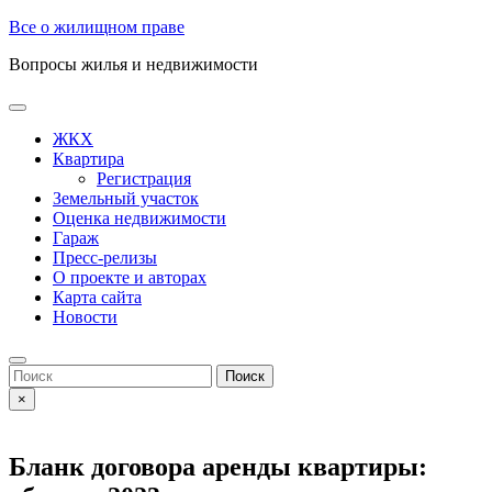
Skip
Все о жилищном праве
to
Вопросы жилья и недвижимости
content
Open
Button
ЖКХ
Квартира
Регистрация
Земельный участок
Оценка недвижимости
Гараж
Пресс-релизы
О проекте и авторах
Карта сайта
Новости
Close
Button
Search
for:
×
Бланк договора аренды квартиры: