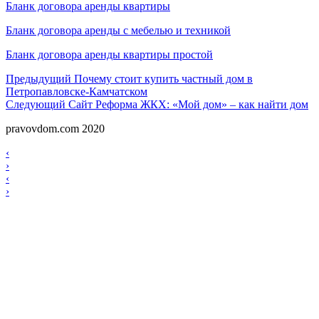
Бланк договора аренды квартиры
Бланк договора аренды с мебелью и техникой
Бланк договора аренды квартиры простой
Навигация
Предыдущий
Предыдущий
Почему стоит купить частный дом в
Петропавловске-Камчатском
по
Следующий
Следующий
Сайт Реформа ЖКХ: «Мой дом» – как найти дом
записям
pravovdom.com 2020
Scroll
Навигация
‹
Up
›
по
Навигация
‹
записям
›
по
записям