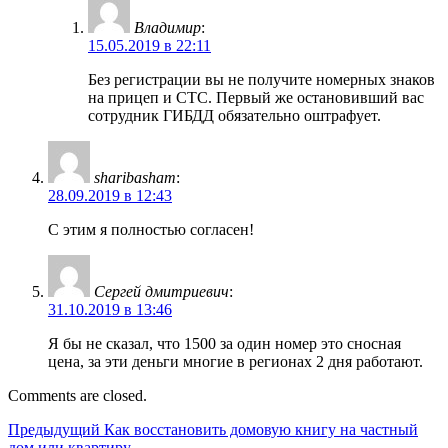
Владимир
:
15.05.2019 в 22:11
Без регистрации вы не получите номерных знаков
на прицеп и СТС. Первый же остановивший вас
сотрудник ГИБДД обязательно оштрафует.
sharibasham
:
28.09.2019 в 12:43
С этим я полностью согласен!
Сергей дмитриевич
:
31.10.2019 в 13:46
Я бы не сказал, что 1500 за один номер это сносная
цена, за эти деньги многие в регионах 2 дня работают.
Comments are closed.
Навигация
Предыдущий
Предыдущий
Как восстановить домовую книгу на частный
дом или квартиру