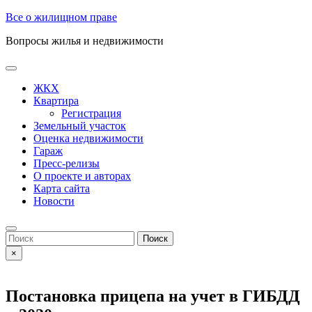
Skip
Все о жилищном праве
to
Вопросы жилья и недвижимости
content
Open
Button
ЖКХ
Квартира
Регистрация
Земельный участок
Оценка недвижимости
Гараж
Пресс-релизы
О проекте и авторах
Карта сайта
Новости
Close
Button
Search
for:
×
Постановка прицепа на учет в ГИБДД