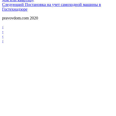
по
Следующий
Следующий
Постановка на учет самоходной машины в
записям
Гостехнадзоре
pravovdom.com 2020
Scroll
Навигация
‹
Up
›
по
Навигация
‹
записям
›
по
записям