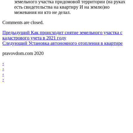
земельного участка придомовой территории (на руках
есть свидетельства на квартиру И на землю)но
межевания ни кто не делал.
Comments are closed.
Навигация
Предыдущий
Предыдущий
Как происходит снятие земельного участка с
кадастрового учета в 2021 году
по
Следующий
Следующий
Установка автономного отопления в квартире
записям
pravovdom.com 2020
Scroll
Навигация
‹
Up
›
по
Навигация
‹
записям
›
по
записям