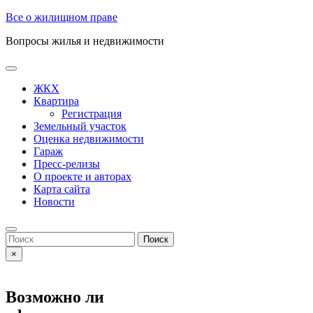
Skip
Все о жилищном праве
to
Вопросы жилья и недвижимости
content
Open
Button
ЖКХ
Квартира
Регистрация
Земельный участок
Оценка недвижимости
Гараж
Пресс-релизы
О проекте и авторах
Карта сайта
Новости
Close
Button
Search
for:
×
Возможно ли