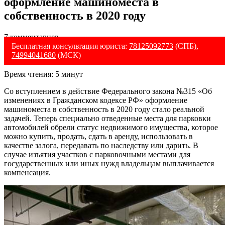
оформление машиноместа в
собственность в 2020 году
7 комментариев
Бесплатная консультация юриста:
78125092773
(СПБ),
74994041680
(МСК)
Время чтения:
5
минут
Со вступлением в действие Федерального закона №315 «Об
изменениях в Гражданском кодексе РФ» оформление
машиноместа в собственность в 2020 году стало реальной
задачей. Теперь специально отведенные места для парковки
автомобилей обрели статус недвижимого имущества, которое
можно купить, продать, сдать в аренду, использовать в
качестве залога, передавать по наследству или дарить. В
случае изъятия участков с парковочными местами для
государственных или иных нужд владельцам выплачивается
компенсация.