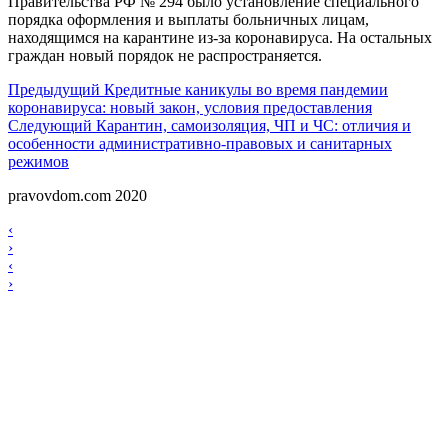
Правительства РФ № 294 было установление специального
порядка оформления и выплаты больничных лицам,
находящимся на карантине из-за коронавируса. На остальных
граждан новый порядок не распространяется.
Навигация
Предыдущий
Предыдущий
Кредитные каникулы во время пандемии
коронавируса: новый закон, условия предоставления
по
Следующий
Следующий
Карантин, самоизоляция, ЧП и ЧС: отличия и
записям
особенности административно-правовых и санитарных
режимов
pravovdom.com 2020
Scroll
Навигация
‹
Up
›
по
Навигация
‹
записям
›
по
записям