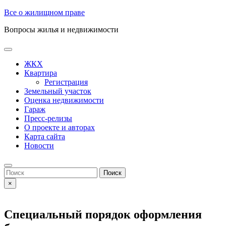
Skip
Все о жилищном праве
to
Вопросы жилья и недвижимости
content
Open
Button
ЖКХ
Квартира
Регистрация
Земельный участок
Оценка недвижимости
Гараж
Пресс-релизы
О проекте и авторах
Карта сайта
Новости
Close
Button
Search
for:
×
Специальный порядок оформления