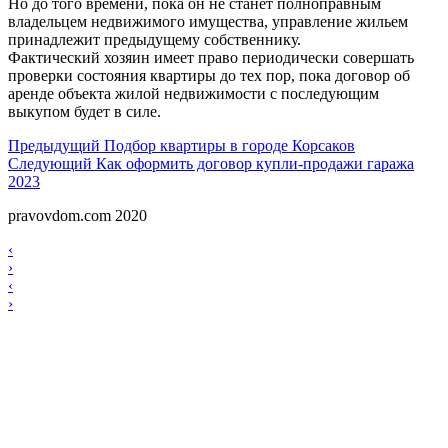
Но до того времени, пока он не станет полноправным
владельцем недвижимого имущества, управление жильем
принадлежит предыдущему собственнику.
Фактический хозяин имеет право периодически совершать
проверки состояния квартиры до тех пор, пока договор об
аренде объекта жилой недвижимости с последующим
выкупом будет в силе.
Навигация
Предыдущий
Предыдущий
Подбор квартиры в городе Корсаков
Следующий
Следующий
Как оформить договор купли-продажи гаража
по
2023
записям
pravovdom.com 2020
Scroll
Навигация
‹
Up
›
по
Навигация
‹
записям
›
по
записям