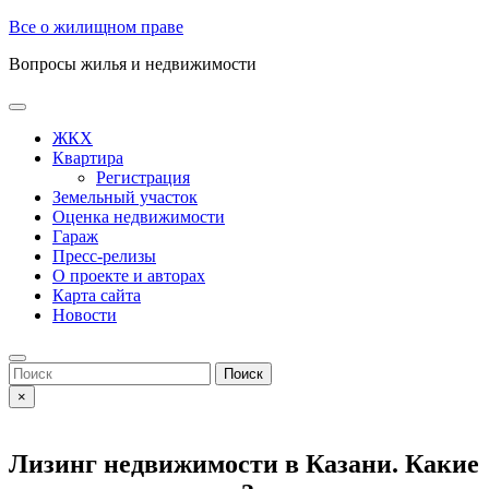
Skip
Все о жилищном праве
to
Вопросы жилья и недвижимости
content
Open
Button
ЖКХ
Квартира
Регистрация
Земельный участок
Оценка недвижимости
Гараж
Пресс-релизы
О проекте и авторах
Карта сайта
Новости
Close
Button
Search
for:
×
Лизинг недвижимости в Казани. Какие