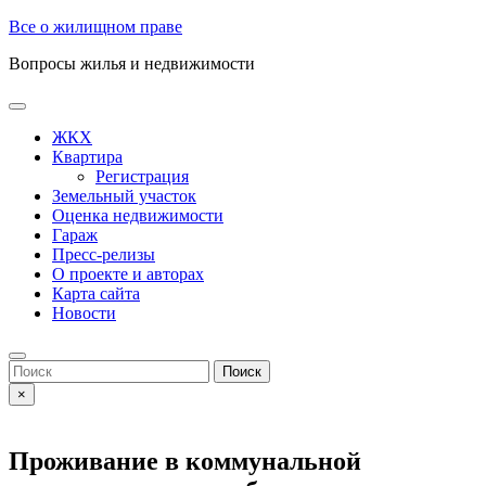
Skip
Все о жилищном праве
to
Вопросы жилья и недвижимости
content
Open
Button
ЖКХ
Квартира
Регистрация
Земельный участок
Оценка недвижимости
Гараж
Пресс-релизы
О проекте и авторах
Карта сайта
Новости
Close
Button
Search
for:
×
Проживание в коммунальной