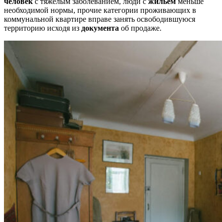
человек
с тяжелым заболеванием, люди с
жильем
меньше
необходимой нормы, прочие категории
проживающих в
коммунальной квартире
вправе занять освободившуюся
территорию исходя из
документа
об продаже.